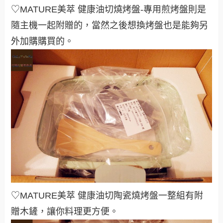
♡MATURE美萃 健康油切燒烤盤-專用煎烤盤則是
隨主機一起附贈的，當然之後想換烤盤也是能夠另
外加購購買的。
♡MATURE美萃 健康油切陶瓷燒烤盤一整組有附
贈木鏟，讓你料理更方便。