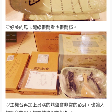
♡好美的馬卡龍綠很耐看也很耐髒。
♡主機台再加上另購的烤盤會非常的彭湃，也讓人