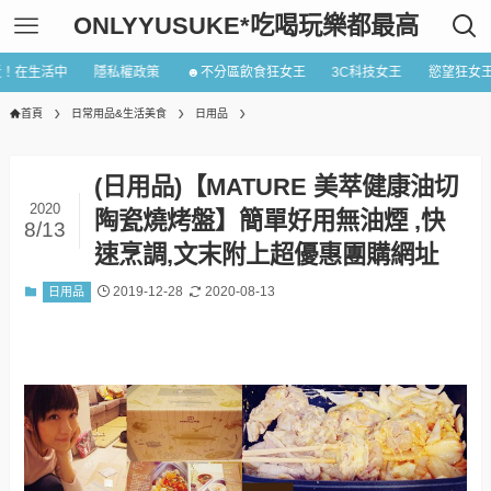
ONLYYUSUKE*吃喝玩樂都最高
近！在生活中
隱私權政策
☻不分區飲食狂女王
3C科技女王
慾望狂女
首頁
日常用品&生活美食
日用品
(日用品)【MATURE 美萃健康油切
2020
陶瓷燒烤盤】簡單好用無油煙 ,快
8/13
速烹調,文末附上超優惠團購網址
2019-12-28
2020-08-13
日用品