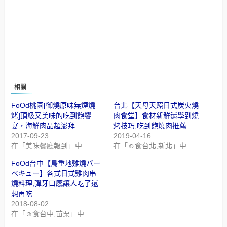
相關
FoOd桃園[御燒原味無煙燒
台北【天母天照日式炭火燒
烤]頂級又美味的吃到飽饗
肉食堂】食材新鮮還學到燒
宴，海鮮肉品超澎拜
烤技巧,吃到飽燒肉推薦
2017-09-23
2019-04-16
在「美味餐廳報到」中
在「☺食台北,新北」中
FoOd台中【鳥重地雞燒バー
ベキュー】各式日式雞肉串
燒料理,彈牙口感讓人吃了還
想再吃
2018-08-02
在「☺食台中,苗栗」中