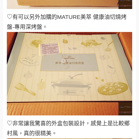
♡有可以另外加購的
MATURE美萃
健康油切燒烤
盤-專用深烤盤。
♡非常讓我驚喜的外盒包裝設計，感覺上是比較鄉
村風，真的很精美
。