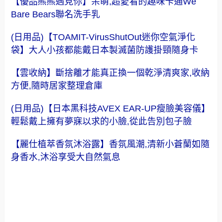
【優品熊熊遇見你】呆萌,超愛看的趣味卡通We
Bare Bears聯名洗手乳
(日用品)【TOAMIT-VirusShutOut迷你空氣淨化
袋】大人小孩都能戴日本製滅菌防護掛頸隨身卡
【雲收納】斷捨離才能真正換一個乾淨清爽家,收納
方便,隨時居家整理倉庫
(日用品)【日本黑科技AVEX EAR-UP瘦臉美容儀】
輕鬆戴上擁有夢寐以求的小臉,從此告別包子臉
【麗仕植萃香氛沐浴露】香氛風潮,清新小蒼蘭如隨
身香水,沐浴享受大自然氣息