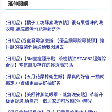
延伸閱讀
(日用品)【橘子工坊酵素洗衣精】很有果香味的洗
衣精,襪底髒污也能輕鬆洗淨
(日用品)浴室發霉怎麼辦,【優品網霉除霉凝膠】讓
討厭的霉菌們通通給我閃邊去
(日用品)【3M荳痘隱形貼─茶樹精油ETA052超薄綜
合型】空氣感般存在的輕透隱形貼
(日用品)【五月花厚棒衛生紙】厚真的好省,一抽就
搞定,小資族更需要好抽好省
(日用品)【美舒律蒸氣眼罩、蒸氣晚安貼】革新升
級更舒適,給自己一個居家即可放鬆的小時光