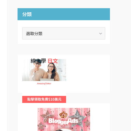
分類
分
類
線上學
日文