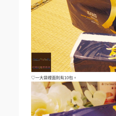
♡一大袋裡面則有10包
。