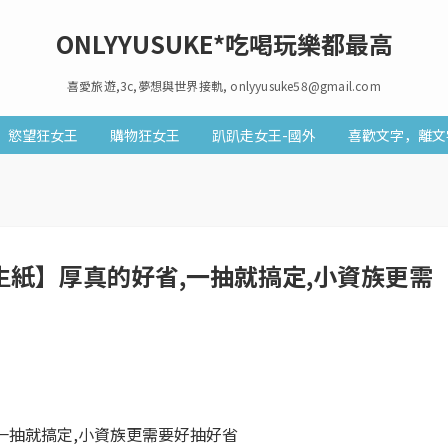
ONLYYUSUKE*吃喝玩樂都最高
喜愛旅遊,3c,夢想與世界接軌, onlyyusuke58@gmail.com
慾望狂女王
購物狂女王
趴趴走女王-國外
喜歡文字，離文
生紙】厚真的好省,一抽就搞定,小資族更需