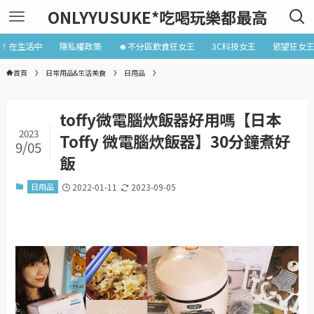
ONLYYUSUKE*吃喝玩樂都最高
近！在生活中
隱私權政策
☻不分區飲食狂女王
3C科技女王
慾望狂女
首頁
日常用品&生活美食
日用品
toffy微電腦炊飯器好用嗎【日本
2023
Toffy 微電腦炊飯器】30分鐘煮好
9/05
飯
日用品
2022-01-11
2023-09-05