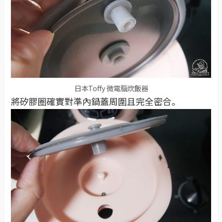
日本Toffy 微電腦炊飯器
將矽膠圈確實對準內鍋蓋周圍且完全密合。