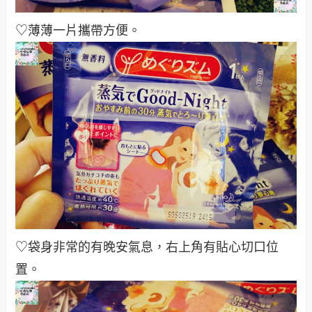
♡薄薄一片攜帶方便。
♡袋身非常的有晚安氣息，右上角有貼心切口位
置。