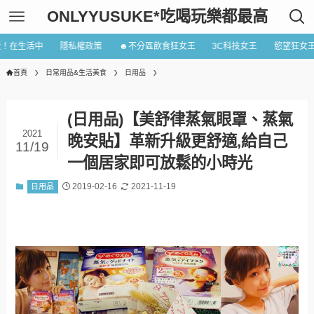
ONLYYUSUKE*吃喝玩樂都最高
近！在生活中
隱私權政策
☻不分區飲食狂女王
3C科技女王
慾望狂女
首頁
日常用品&生活美食
日用品
(日用品)【美舒律蒸氣眼罩、蒸氣
2021
晚安貼】革新升級更舒適,給自己
11/19
一個居家即可放鬆的小時光
2019-02-16
2021-11-19
日用品