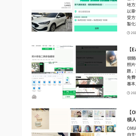
地方
以車
受方
製化
20
【E
很開
照片
題，
免費
基本
20
【O
槓
OM
自主