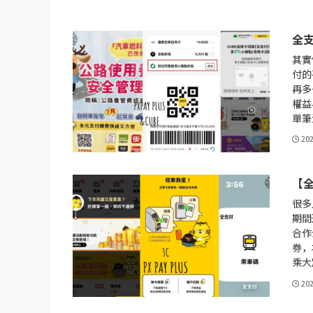
全支
其實
付的
再多
權益
單筆
20
【全
很多
期間
合作
券，
乘大
20