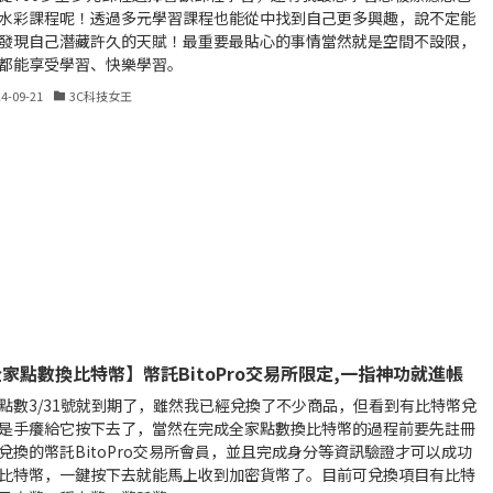
水彩課程呢！透過多元學習課程也能從中找到自己更多興趣，說不定能
發現自己潛藏許久的天賦！最重要最貼心的事情當然就是空間不設限，
都能享受學習、快樂學習。
24-09-21
3C科技女王
家點數換比特幣】幣託BitoPro交易所限定,一指神功就進帳
點數3/31號就到期了，雖然我已經兌換了不少商品，但看到有比特幣兌
是手癢給它按下去了，當然在完成全家點數換比特幣的過程前要先註冊
兌換的幣託BitoPro交易所會員，並且完成身分等資訊驗證才可以成功
比特幣，一鍵按下去就能馬上收到加密貨幣了。目前可兌換項目有比特