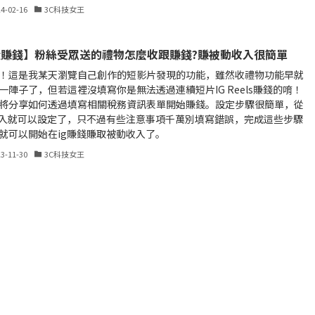
24-02-16
3C科技女王
g賺錢】粉絲受眾送的禮物怎麼收跟賺錢?賺被動收入很簡單
！這是我某天瀏覽自己創作的短影片發現的功能，雖然收禮物功能早就
一陣子了，但若這裡沒填寫你是無法透過連續短片IG Reels賺錢的唷！
將分享如何透過填寫相關稅務資訊表單開始賺錢。設定步驟很簡單，從
進入就可以設定了，只不過有些注意事項千萬別填寫錯誤，完成這些步驟
就可以開始在ig賺錢賺取被動收入了。
23-11-30
3C科技女王