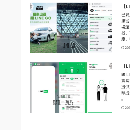
【L
已愛
接從
場還
找，
度，
20
【L
跟 
實現
提供
額提
。
20