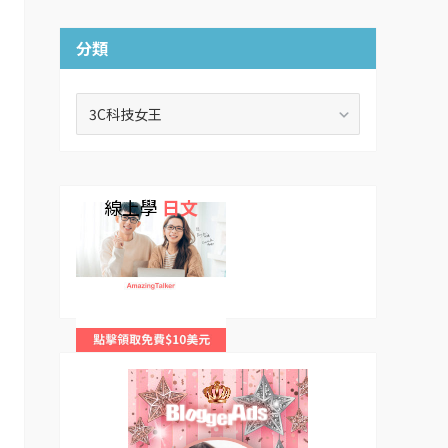
分類
分
類
線上學
日文