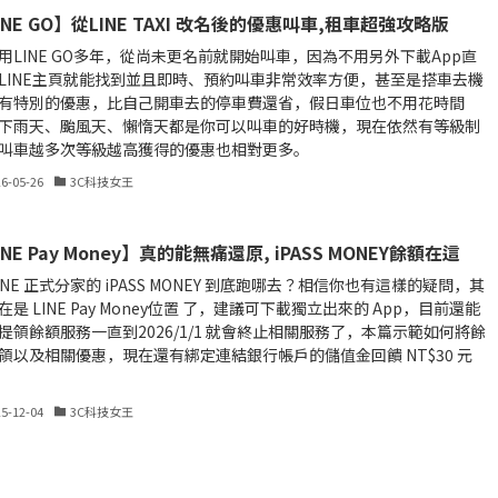
INE GO】從LINE TAXI 改名後的優惠叫車,租車超強攻略版
用LINE GO多年，從尚未更名前就開始叫車，因為不用另外下載App直
LINE主頁就能找到並且即時、預約叫車非常效率方便，甚至是搭車去機
有特別的優惠，比自己開車去的停車費還省，假日車位也不用花時間
下雨天、颱風天、懶惰天都是你可以叫車的好時機，現在依然有等級制
叫車越多次等級越高獲得的優惠也相對更多。
26-05-26
3C科技女王
INE Pay Money】真的能無痛還原, iPASS MONEY餘額在這
LINE 正式分家的 iPASS MONEY 到底跑哪去？相信你也有這樣的疑問，其
在是 LINE Pay Money位置 了，建議可下載獨立出來的 App，目前還能
提領餘額服務一直到2026/1/1 就會終止相關服務了，本篇示範如何將餘
領以及相關優惠，現在還有綁定連結銀行帳戶的儲值金回饋 NT$30 元
25-12-04
3C科技女王