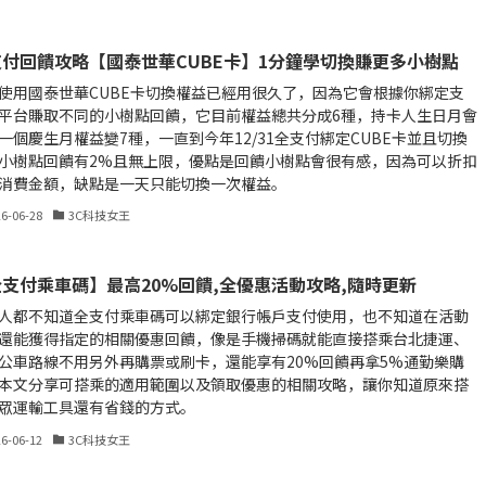
付回饋攻略【國泰世華CUBE卡】1分鐘學切換賺更多小樹點
使用國泰世華CUBE卡切換權益已經用很久了，因為它會根據你綁定支
平台賺取不同的小樹點回饋，它目前權益總共分成6種，持卡人生日月會
一個慶生月權益變7種，一直到今年12/31全支付綁定CUBE卡並且切換
小樹點回饋有2%且無上限，優點是回饋小樹點會很有感，因為可以折扣
消費金額，缺點是一天只能切換一次權益。
26-06-28
3C科技女王
支付乘車碼】最高20%回饋,全優惠活動攻略,隨時更新
人都不知道全支付乘車碼可以綁定銀行帳戶支付使用，也不知道在活動
還能獲得指定的相關優惠回饋，像是手機掃碼就能直接搭乘台北捷運、
公車路線不用另外再購票或刷卡，還能享有20%回饋再拿5%通勤樂購
本文分享可搭乘的適用範圍以及領取優惠的相關攻略，讓你知道原來搭
眾運輸工具還有省錢的方式。
26-06-12
3C科技女王