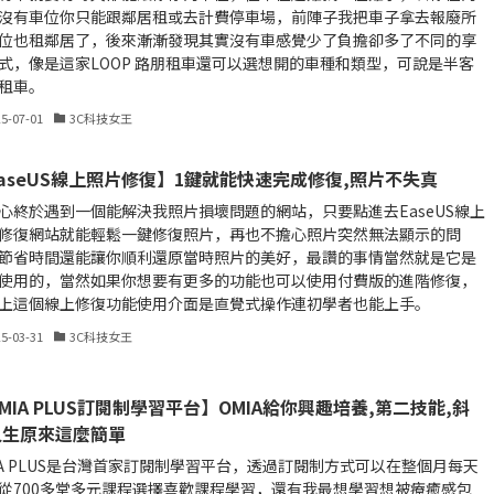
沒有車位你只能跟鄰居租或去計費停車場，前陣子我把車子拿去報廢所
位也租鄰居了，後來漸漸發現其實沒有車感覺少了負擔卻多了不同的享
式，像是這家LOOP 路朋租車還可以選想開的車種和類型，可說是半客
租車。
25-07-01
3C科技女王
aseUS線上照片修復】1鍵就能快速完成修復,照片不失真
心終於遇到一個能解決我照片損壞問題的網站，只要點進去EaseUS線上
修復網站就能輕鬆一鍵修復照片，再也不擔心照片突然無法顯示的問
節省時間還能讓你順利還原當時照片的美好，最讚的事情當然就是它是
使用的，當然如果你想要有更多的功能也可以使用付費版的進階修復，
上這個線上修復功能使用介面是直覺式操作連初學者也能上手。
25-03-31
3C科技女王
MIA PLUS訂閱制學習平台】OMIA給你興趣培養,第二技能,斜
人生原來這麼簡單
IA PLUS是台灣首家訂閱制學習平台，透過訂閱制方式可以在整個月每天
從700多堂多元課程選擇喜歡課程學習，還有我最想學習想被療癒感包