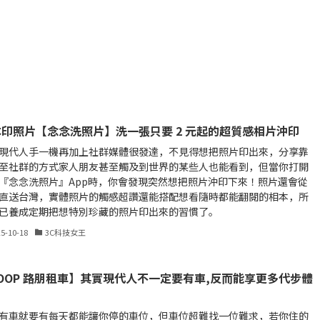
印照片【念念洗照片】洗一張只要 2 元起的超質感相片沖印
現代人手一機再加上社群媒體很發達，不見得想把照片印出來，分享靠
至社群的方式家人朋友甚至觸及到世界的某些人也能看到，但當你打開
『念念洗照片』App時，你會發現突然想把照片沖印下來！照片還會從
直送台灣，實體照片的觸感超讚還能搭配想看隨時都能翻閱的相本，所
已養成定期把想特別珍藏的照片印出來的習慣了。
25-10-18
3C科技女王
OOP 路朋租車】其實現代人不一定要有車,反而能享更多代步體
有車就要有每天都能讓你停的車位，但車位超難找一位難求，若你住的