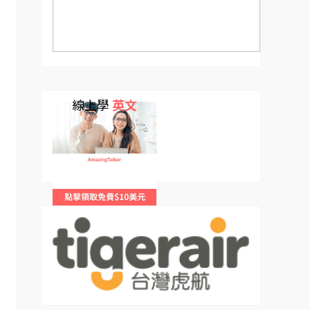
線上學
英文