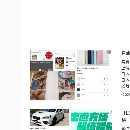
日本
其實
上傳
日本
日本
以我
20
【L
驗
當你