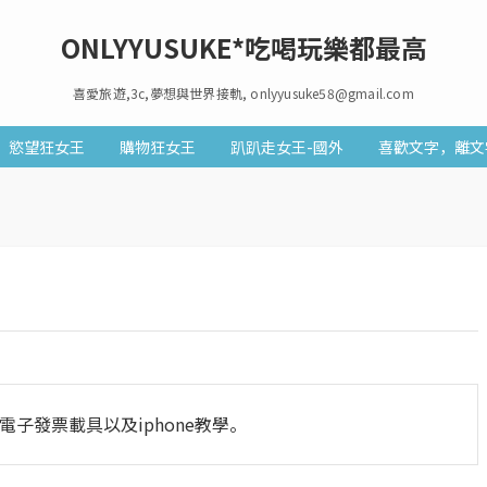
ONLYYUSUKE*吃喝玩樂都最高
喜愛旅遊,3c,夢想與世界接軌, onlyyusuke58@gmail.com
慾望狂女王
購物狂女王
趴趴走女王-國外
喜歡文字，離文
,電子發票載具以及iphone教學。