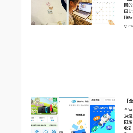
圍的
因此
隨時
20
【全
全家
換還
限定
收到