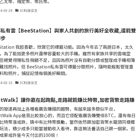
乙太幣、穩定幣、幣託幣。
24-03-29
3C科技女王
私有雲【BeeStation】與家人共創的旅行美好全收藏,還能雙
同步
eStation 我超喜歡，欣賞它的標籤功能。因為今年去了兩趟日本，太久
，為了能拍更多照片還帶容量較大的手機。雖然有家族共享的雲端空
但總覺得隱私性稍顯不足，且因為照片沒有自動分類或整理成手機相簿
難找照片。但 BeeStation私有雲可標籤分類照片，隨時能輕鬆管理重
料和照片，捕捉記憶每個美好瞬間。
24-03-15
3C科技女王
itWalk】讓你贏在起跑點,走路就能賺比特幣,加密貨幣走路賺
的發達再加上各種看廣告賺錢的趨勢，有越來越多類似平台，
BitWalk App是我比較放心的，而且它搭配看廣告賺雙倍BTC，還有每日
比特幣漲或跌，猜中有比特幣獎勵，當然依然跟加密貨幣水龍頭同樣概
玩法，積少成多只能當被動收入看待，靠這無法養活自己跟一個家。但
成果或許是今天付出的100倍！