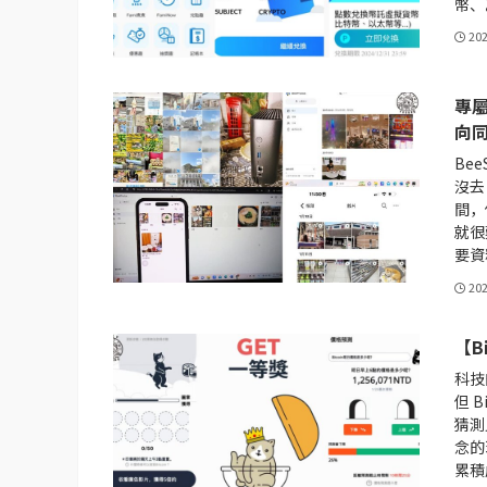
幣、
20
專屬
向
Be
沒去
間，
就很
要資
20
【B
科技
但 
猜測
念的
累積