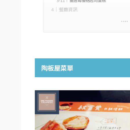
蔓越莓優格起司蛋糕
餐廳資訊
陶板屋菜單