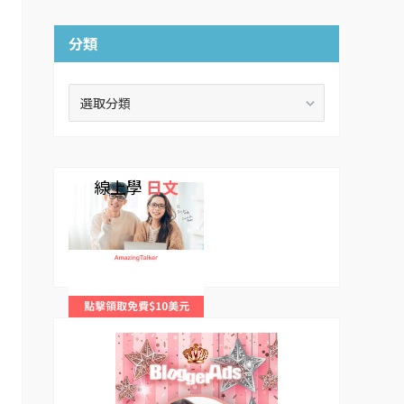
分類
分
類
線上學
日文