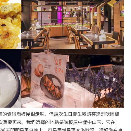
真的覺得陶板屋很走味，但這次生日慶生我請芬達哥吃陶板
下次還要再來，我們選擇的地點是陶板屋中壢中山店，它在
廳，難怪當天明明是平日晚上，可是居然呈現客滿狀況，還好我有事