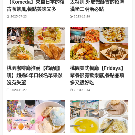
【Komeda】來自日本的復
太特別,外皮微酥香的招牌
古喫茶風,餐點美味又多
漢堡三明治必點
2025-07-23
2023-12-29
桃園咖啡廳推薦【布納咖
桃園美式餐廳【Fridays】
啡】超過5年口袋名單果然
聚餐很有歡樂感,餐點品項
沒有失望
多又很好吃
2023-12-27
2023-10-14