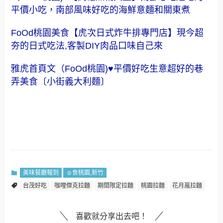
平價小吃，南部風味好吃的海鮮意麵和關東煮
FoOd桃園美食【虎次日式炸牛排專門店】現今超
夯的日式吃法,客製DIY肉品口味自己來
雅虎首頁文（FoOd桃園)♥平價好吃生意超好的巷
弄美食〔小街義大利麵〕
美味餐廳報到
☺食桃園,新竹
台茂好吃
咖哩傑克拉麵
期間限定拉麵
桃園拉麵
花月嵐拉麵
喜歡就分享出去吧！