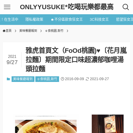
ONLYYUSUKE*吃喝玩樂都最高
近！在生活中
隱私權政策
☻不分區飲食狂女王
3C科技女王
慾望狂女
首頁
美味餐廳報到
☺食桃園,新竹
雅虎首頁文（FoOd桃園)♥〔花月嵐
2021
拉麵〕期間限定口味超濃郁咖哩湯
9/27
頭拉麵
2016-09-09
2021-09-27
美味餐廳報到
☺食桃園,新竹