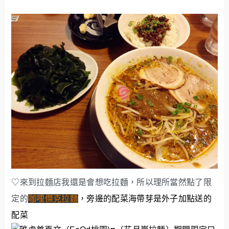
♡來到拉麵店我還是會想吃拉麵，所以理所當然點了限
定的
咖哩傑克拉麵
，旁邊的配菜海帶芽是外子加點送的
配菜