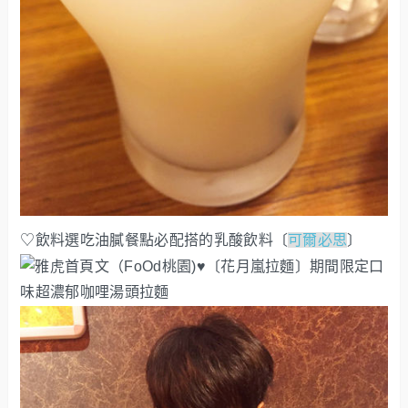
♡飲料選吃油膩餐點必配搭的乳酸飲料〔
可爾必思
〕