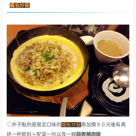
鐵板炒飯
♡外子點的是限定口味的
鐵板炒飯
再加價９０元後有再
送一杯飲料＋配菜一份以及一碗
蒜香豬肉飯