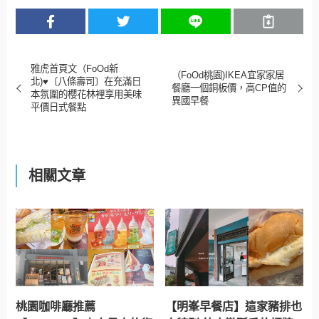
雅虎首頁文（FoOd新
（FoOd桃園)IKEA宜家家居
北)♥〔八條壽司〕在充滿日
餐廳一個銅板價，高CP值的
本氛圍的櫻花林裡享用美味
異國早餐
平價日式餐點
相關文章
桃園咖啡廳推薦
【明峯早餐店】這家豬排也