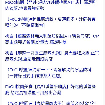
FoOd桃園【開丼 燒肉vs丼飯桃園ATT店】滿足吃
肉慾望,地表最強氣勢
（FoOd桃園)♥超推薦蝦餃，皮薄餡多，汁鮮美會
噴汁的〔不貽樣湯包〕
桃園【蘑菇森林義大利麵坊桃園ATT筷食尚店】CP
高主題義式餐廳,份量大,滿足味蕾
桃園【麻辣一哥養生麻辣火鍋】夏天要吃火鍋,正宗
麻辣火鍋,重慶老闆娘開店
（FoOd桃園)♥清涼一下，消暑解渴的冰品飲料
〔一抹綠日式手作抹茶大江店〕
FoOd桃園美食【馬祖漢堡平鎮店】好吃的漢堡餐
廳,想吃馬祖漢堡不用飛出台灣
（FoOd桃園)♥【高雄黑輪大王】南部必吃道地的