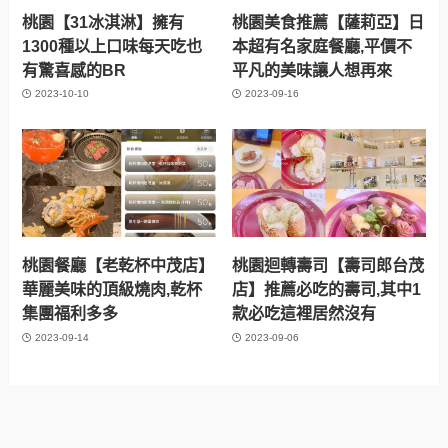
桃園【31冰淇淋】擁有
桃園美食推薦【薩莉亞】日
1300種以上口味每天吃也
本超有名家庭餐廳,平價不
有驚喜感的BR
平凡的美味讓人想再來
2023-10-10
2023-09-16
桃園餐廳【老乾杯中茂店】
桃園迴轉壽司【壽司郎台茂
華麗美味的頂級燒肉,乾杯
店】推薦必吃的壽司,其中1
集團福利多多
款必吃這裡居然沒有
2023-09-14
2023-09-06