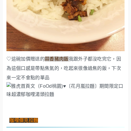
♡這碗加價贈送的
蒜香豬肉飯
我跟外子都沒吃完它，因
為這個口感是帶點焦氣的，吃起來很像過焦的飯，下次
來一定不會點的單品
咖哩傑克拉麵