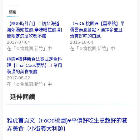
相關
【味の時計台】二訪北海道
（FoOd桃園)♥【雲泰館】平
濃郁湯頭拉麵,辛味噌拉麵,期
價雲泰風餐點，選擇多並且
間限定怎麼吃都不膩
清爽好吃的口感
2017-07-04
2016-10-04
在「☺食桃園,新竹」中
在「☺食桃園,新竹」中
桃園♥獨特新食法泰式定食料
理【Thai Cook泰酷】工業風
裝潢的美食餐廳
2017-06-22
在「☺食桃園,新竹」中
延伸閱讀
雅虎首頁文（FoOd桃園)♥平價好吃生意超好的巷
弄美食〔小街義大利麵〕