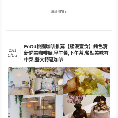
FoOd桃園咖啡推薦【緩漫壹食】純色清
2021
新網美咖啡廳,早午餐,下午茶,餐點美味有
5/05
中菜,藝文特區咖啡