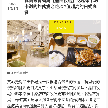
桃園聚會餐廳【品田牧場】吃起來卡滋
2022
卡滋的炸豬排必吃,CP值超高的日式套
10/19
餐
☺食桃園,新竹
真心覺得品田牧場是一個很適合聚會的餐廳。轉型後的
餐點和擺盤更日式風了。重點是餐點真的美味，品田牧
場中壢家樂福中原店店面設計更有種網美風。餐點不算
貴，cp值高，是讓人還會想再來回味的炸豬排。搭配王
品瘋美食app還能拿到入會好禮呢！消費即贈點數，與