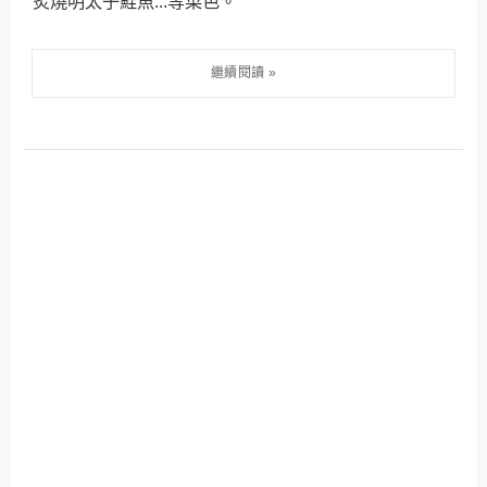
炙燒明太子鮭魚...等菜色。