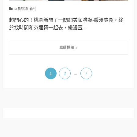
☺食桃園,新竹
超開心的！桃園新開了一間網美咖啡廳-緩漫壹食，終
於找時間和芬達哥一起去，緩漫壹...
1
2
...
7