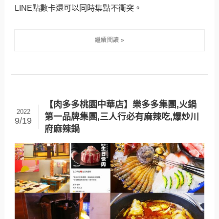
LINE點數卡還可以同時集點不衝突。
【肉多多桃園中華店】樂多多集團,火鍋
2022
第一品牌集團,三人行必有麻辣吃,爆炒川
9/19
府麻辣鍋