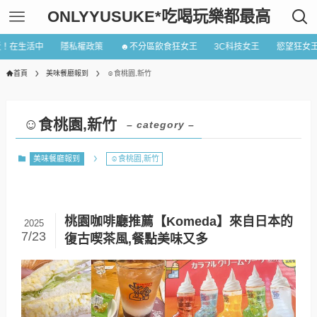
ONLYYUSUKE*吃喝玩樂都最高
近！在生活中
隱私權政策
☻不分區飲食狂女王
3C科技女王
慾望狂女
首頁
美味餐廳報到
☺食桃園,新竹
☺食桃園,新竹
– category –
美味餐廳報到
☺食桃園,新竹
桃園咖啡廳推薦【Komeda】來自日本的
2025
7/23
復古喫茶風,餐點美味又多