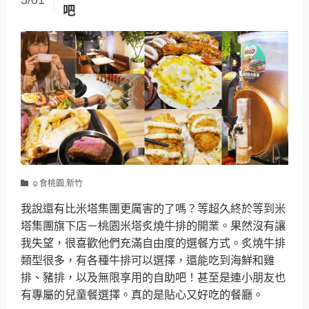
吧
☺食桃園,新竹
我說還有比米塔集團更厲害的了嗎？等超久終於等到米
塔集團旗下店－桃園米塔炙燒牛排的開業。果然沒有讓
我失望，很喜歡他們充滿自由度的選餐方式。炙燒牛排
類型很多，有各種牛排可以選擇，還能吃到海鮮和雞
排、豬排，以及無限享用的自助吧！甚至是連小朋友也
有專屬的兒童餐選擇。真的是貼心又好吃的餐廳。