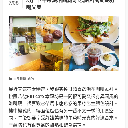
坊】下午茶烘培甜點好吃,調酒喝到飽好
7/08
喝又美
☺食桃園,新竹
最近天氣不太穩定，我跟芬達哥超喜歡泡在咖啡廳裡。
桃園八德FIH café 幸蘊坊是一間很可愛又很有異國風的
咖啡廳。很喜歡它帶馬卡龍色系的果綠色主體色設計。
樓中樓式的二樓座位區也有另一番不太一樣的用餐空
間。午後想要享受靜謐美味的午茶時光真的好適合來。
幸蘊坊也有很豐盛的甜點和鹹食選擇。