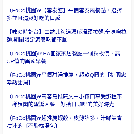
（FoOd桃園)♥【雲泰館】平價雲泰風餐點，選擇
多並且清爽好吃的口感
【味の時計台】二訪北海道濃郁湯頭拉麵,辛味噌拉
麵,期間限定怎麼吃都不膩
（FoOd桃園)IKEA宜家家居餐廳一個銅板價，高
CP值的異國早餐
（FoOd桃園)♥平價甜湯推薦，超軟Q圓的【桃園忠
孝熱甜湯】
（FoOd桃園)♥窩客島推薦文－小倆口享受那種不
一樣氛圍的聖誕大餐－好拾日咖啡的美好時光
（FoOd桃園)♥超推薦蝦餃，皮薄餡多，汁鮮美會
噴汁的〔不貽樣湯包〕