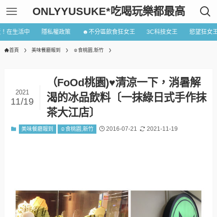
ONLYYUSUKE*吃喝玩樂都最高
近！在生活中
隱私權政策
☻不分區飲食狂女王
3C科技女王
慾望狂女
首頁
美味餐廳報到
☺食桃園,新竹
（FoOd桃園)♥清涼一下，消暑解
2021
渴的冰品飲料〔一抹綠日式手作抹
11/19
茶大江店〕
2016-07-21
2021-11-19
美味餐廳報到
☺食桃園,新竹