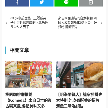
(3C)♥事前登錄〔三麗鷗男
來自四國讚岐的自家製麵[四
子〕最近很瘋靡的人氣角色
國大和製麵所]價格不貴但好
サンリオ男子
好吃,麵條很Q
相關文章
桃園咖啡廳推薦
【明峯早餐店】這家豬排也
【Komeda】來自日本的復
太特別,外皮微酥香的招牌
古喫茶風,餐點美味又多
漢堡三明治必點