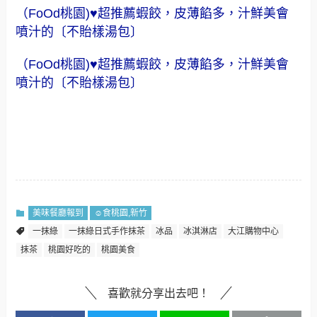
（FoOd桃園)♥超推薦蝦餃，皮薄餡多，汁鮮美會
噴汁的〔不貽樣湯包〕
（FoOd桃園)♥超推薦蝦餃，皮薄餡多，汁鮮美會
噴汁的〔不貽樣湯包〕
美味餐廳報到
☺食桃園,新竹
一抹綠
一抹綠日式手作抹茶
冰品
冰淇淋店
大江購物中心
抹茶
桃園好吃的
桃園美食
喜歡就分享出去吧！