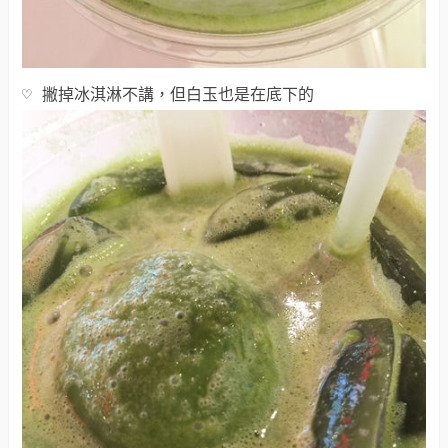
♡ 撇掉冰淇淋不講，但白玉也是在底下的