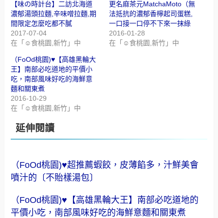
【味の時計台】二訪北海道
更名麻茶元MatchaMoto（無
濃郁湯頭拉麵,辛味噌拉麵,期
法抵抗的濃郁香檸起司蛋糕,
間限定怎麼吃都不膩
一口接一口停不下來一抹綠
2017-07-04
2016-01-28
在「☺食桃園,新竹」中
在「☺食桃園,新竹」中
（FoOd桃園)♥【高雄黑輪大
王】南部必吃道地的平價小
吃，南部風味好吃的海鮮意
麵和關東煮
2016-10-29
在「☺食桃園,新竹」中
延伸閱讀
（FoOd桃園)♥超推薦蝦餃，皮薄餡多，汁鮮美會
噴汁的〔不貽樣湯包〕
（FoOd桃園)♥【高雄黑輪大王】南部必吃道地的
平價小吃，南部風味好吃的海鮮意麵和關東煮