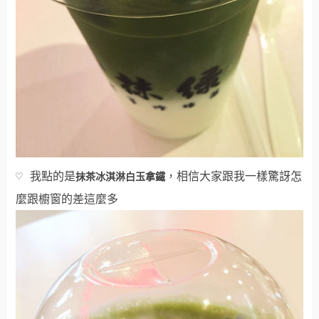
抹茶冰淇淋白玉拿鐵
♡ 我點的是
，相信大家跟我一樣驚訝怎
麼跟櫥窗的差這麼多