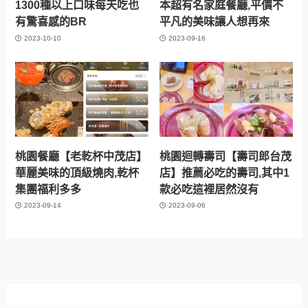
1300種以上口味每天吃也
本超有名家庭餐廳,平價不
有驚喜感的BR
平凡的美味讓人想再來
2023-10-10
2023-09-16
桃園餐廳【老乾杯中茂店】
桃園迴轉壽司【壽司郎台茂
華麗美味的頂級燒肉,乾杯
店】推薦必吃的壽司,其中1
集團福利多多
款必吃這裡居然沒有
2023-09-14
2023-09-06