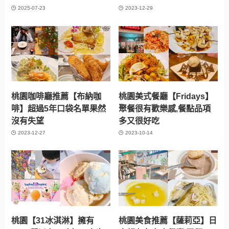
2025-07-23
2023-12-29
桃園咖啡廳推薦【布納咖
桃園美式餐廳【Fridays】
啡】超過5年口袋名單果然
聚餐很有歡樂感,餐點品項
沒有失望
多又很好吃
2023-12-27
2023-10-14
桃園【31冰淇淋】擁有
桃園美食推薦【薩莉亞】日