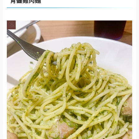
青醬雞肉麵