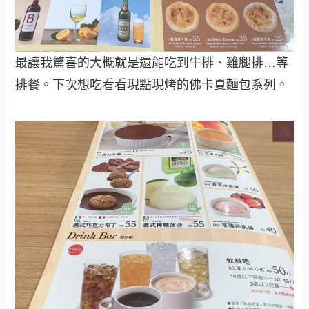
最讓我驚喜的大概就是還能吃到牛排、雞腿排…等
排餐。下次想吃看看現點現烤的佛卡夏麵包系列。