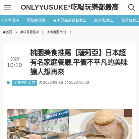
ONLYYUSUKE*吃喝玩樂都最高
近！在生活中
隱私權政策
☻不分區飲食狂女王
3C科技女王
慾望狂女
首頁
美味餐廳報到
☺食桃園,新竹
桃園美食推薦【薩莉亞】日本超
2023
有名家庭餐廳,平價不平凡的美味
10/10
讓人想再來
2023-09-16
2023-10-10
☺食桃園,新竹