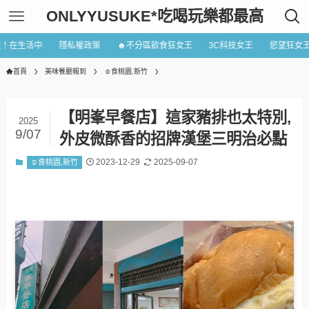
ONLYYUSUKE*吃喝玩樂都最高
近！在生活中
隱私權政策
☻不分區飲食狂女王
3C科技女王
慾望狂女
首頁
美味餐廳報到
☺食桃園,新竹
【明峯早餐店】這家豬排也太特別,
2025
9/07
外皮微酥香的招牌漢堡三明治必點
2023-12-29
2025-09-07
☺食桃園,新竹