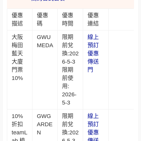
優惠
優惠
優惠
優惠
描述
碼
時間
連結
大阪
GWU
限期
線上
梅田
MEDA
前兌
預訂
藍天
換:202
優惠
大廈
6-5-3
傳送
門票
限期
門
10%
前使
用:
2026-
5-3
10%
GWG
限期
線上
折扣
ARDE
前兌
預訂
teamL
N
換:202
優惠
ab 植
6-5-3
傳送