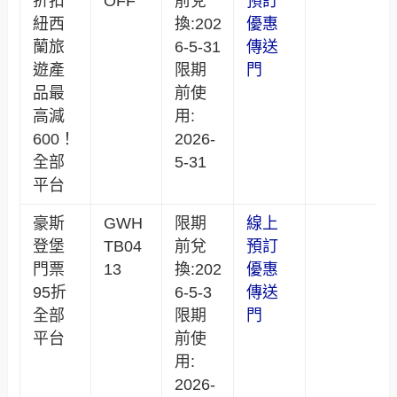
折扣
OFF
前兌
預訂
紐西
換:202
優惠
蘭旅
6-5-31
傳送
遊產
限期
門
品最
前使
高減
用:
600！
2026-
全部
5-31
平台
豪斯
GWH
限期
線上
登堡
TB04
前兌
預訂
門票
13
換:202
優惠
95折
6-5-3
傳送
全部
限期
門
平台
前使
用:
2026-