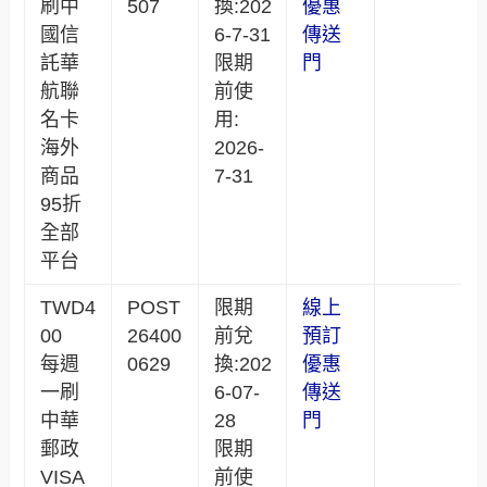
刷中
507
換:202
優惠
國信
6-7-31
傳送
託華
限期
門
航聯
前使
名卡
用:
海外
2026-
商品
7-31
95折
全部
平台
TWD4
POST
限期
線上
00
26400
前兌
預訂
每週
0629
換:202
優惠
一刷
6-07-
傳送
中華
28
門
郵政
限期
VISA
前使