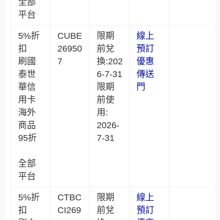
全部
平台
5%折
CUBE
限期
線上
扣
26950
前兌
預訂
刷國
7
換:202
優惠
泰世
6-7-31
傳送
華信
限期
門
用卡
前使
海外
用:
商品
2026-
95折
7-31
全部
平台
5%折
CTBC
限期
線上
扣
CI269
前兌
預訂