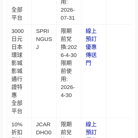
用:
全部
2026-
平台
07-31
3000
SPRI
限期
線上
日元
NGUS
前兌
預訂
日本
J
換:202
優惠
環球
6-4-30
傳送
影城
限期
門
影城
前使
通行
用:
證特
2026-
惠
4-30
全部
平台
10%
JCAR
限期
線上
折扣
DHO0
前兌
預訂