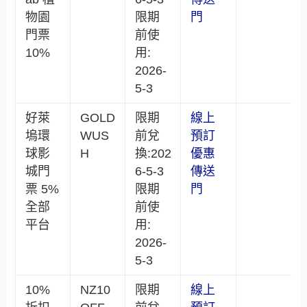
物園
限期
門
門票
前使
10%
用:
2026-
5-3
好萊
GOLD
限期
線上
塢環
WUS
前兌
預訂
球影
H
換:202
優惠
城門
6-5-3
傳送
票 5%
限期
門
全部
前使
平台
用:
2026-
5-3
10%
NZ10
限期
線上