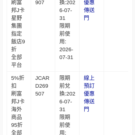
刷富
907
換:202
優惠
邦J卡
6-07-
傳送
星野
31
門
集團
限期
指定
前使
飯店9
用:
折
2026-
全部
07-31
平台
5%折
JCAR
限期
線上
扣
D269
前兌
預訂
刷富
507
換:202
優惠
邦J卡
6-07-
傳送
海外
31
門
商品
限期
95折
前使
全部
用: