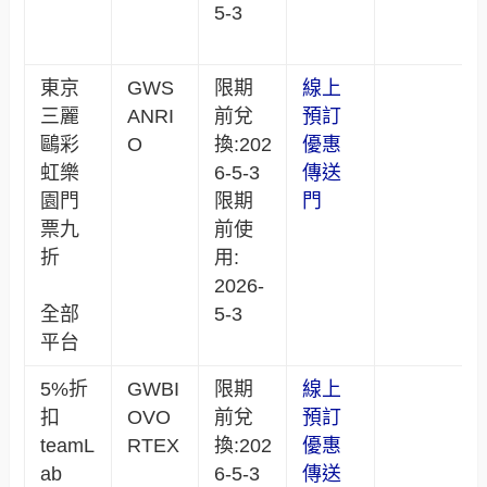
5-3
東京
GWS
限期
線上
三麗
ANRI
前兌
預訂
鷗彩
O
換:202
優惠
虹樂
6-5-3
傳送
園門
限期
門
票九
前使
折
用:
2026-
全部
5-3
平台
5%折
GWBI
限期
線上
扣
OVO
前兌
預訂
teamL
RTEX
換:202
優惠
ab
6-5-3
傳送