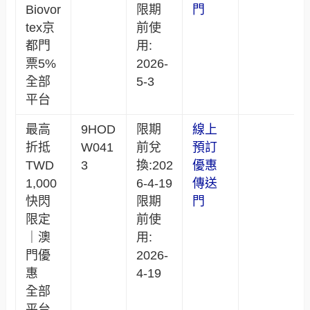
Biovor
限期
門
tex京
前使
都門
用:
票5%
2026-
全部
5-3
平台
最高
9HOD
限期
線上
折抵
W041
前兌
預訂
TWD
3
換:202
優惠
1,000
6-4-19
傳送
快閃
限期
門
限定
前使
｜澳
用:
門優
2026-
惠
4-19
全部
平台