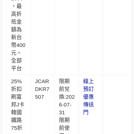
，最
高折
抵金
額為
新台
幣400
元。
全部
平台
25%
JCAR
限期
線上
折扣
DKR7
前兌
預訂
刷富
507
換:202
優惠
邦J卡
6-07-
傳送
韓國
31
門
鐵路
限期
75折
前使