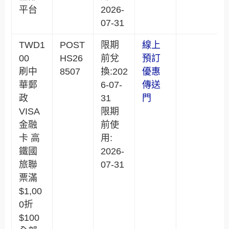
平台
2026-
07-31
TWD1
POST
限期
線上
00
HS26
前兌
預訂
刷中
8507
換:202
優惠
華郵
6-07-
傳送
政
31
門
VISA
限期
金融
前使
卡 高
用:
鐵國
2026-
旅聯
07-31
票滿
$1,00
0折
$100