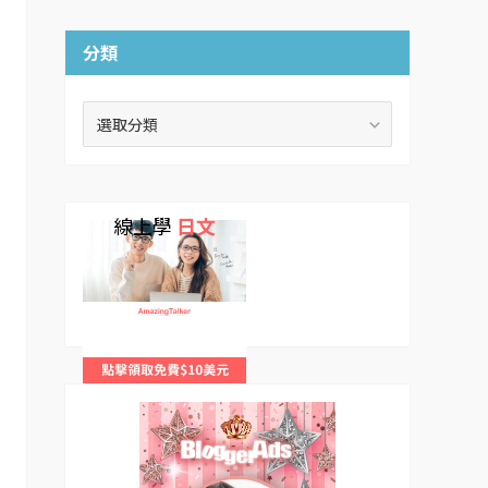
分類
分
類
線上學
日文