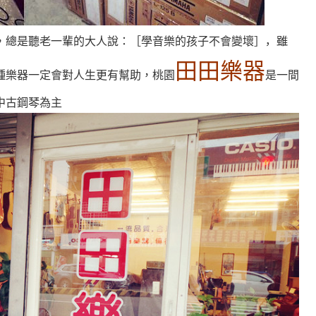
，雖
，總是聽老一輩的大人說：［學音樂的孩子不會變壞］
田田樂器
種樂器一定會對人生更有幫助，桃園
是一間
中古鋼琴為主