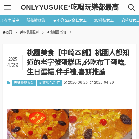
ONLYYUSUKE*吃喝玩樂都最高
近！在生活中
隱私權政策
☻不分區飲食狂女王
3C科技女王
慾望狂女
首頁
美味餐廳報到
☺食桃園,新竹
桃園美食【中崎本舖】桃園人都知
2025
道的老字號蛋糕店,必吃布丁蛋糕,
4/29
生日蛋糕,伴手禮,喜餅推薦
2020-06-20
2025-04-29
美味餐廳報到
☺食桃園,新竹