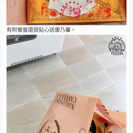
有附餐盤還很貼心送康乃馨。