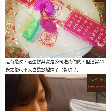
還有蠟燭，這蛋糕其實是公司送我們的，但通常30
歲之後就不太喜歡放蠟燭了（對嗎？）。