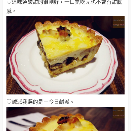
♡這味道酸甜的很剛好，一口氣吃完也不會有甜膩
感。
♡鹹派我選的是－今日鹹派。