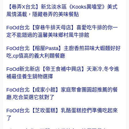
【巷弄X台北】新北淡水區《Kooks異嗑堂》美式
風情滿載，隱藏巷弄的美味餐點
FoOd台北【穿巷牛排天母店】喜愛吃牛排的你一
定不能錯過的溫馨美味鄉村風牛排館
FoOd台北【榕屋Pasta】主廚香煎蒜味大蝦麵好好
吃,cp值高的義大利麵餐廳
FoOd新北新店【帝王食補中興店】天漸冷,冬令進
補最佳養生鍋物選擇
FoOd台北【成家小館】家庭聚會團圓超推薦的餐
廳,吃合菜選它就對了
FoOd台北【芝玫蛋糕】乳酪蛋糕控們準備吃起來
了