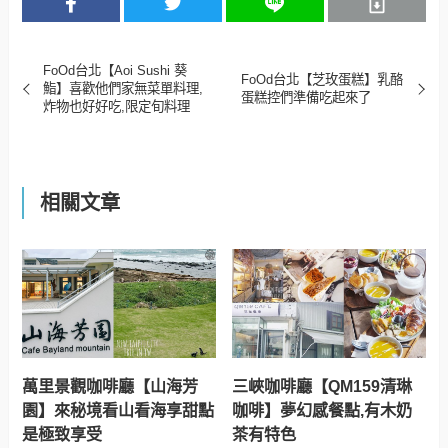
FoOd台北【Aoi Sushi 葵
FoOd台北【芝玫蛋糕】乳酪
鮨】喜歡他們家無菜單料理,
蛋糕控們準備吃起來了
炸物也好好吃,限定旬料理
相關文章
萬里景觀咖啡廳【山海芳
三峽咖啡廳【QM159清琳
園】來秘境看山看海享甜點
咖啡】夢幻感餐點,有木奶
是極致享受
茶有特色