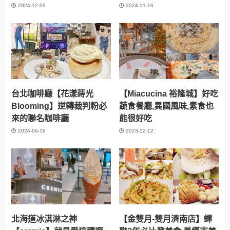
2024-12-09
2024-11-16
台北咖啡廳【花漾蒔光
【Miacucina 裕隆城】好吃
Blooming】逆轉裁判粉必
蔬食餐廳,異國風味,素食也
來的聯名咖啡廳
能很好吃
2024-06-16
2023-12-12
北海道冰淇淋之神
【金雙月-雙月濟南店】蟬