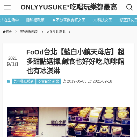
ONLYYUSUKE*吃喝玩樂都最高
近！在生活中
隱私權政策
☻不分區飲食狂女王
3C科技女王
慾望狂女
首頁
美味餐廳報到
☺食台北,新北
FoOd台北【藍白小鎮天母店】超
2021
多甜點選擇,鹹食也好好吃,咖啡館
9/18
也有冰淇淋
2019-05-03
2021-09-18
美味餐廳報到
☺食台北,新北