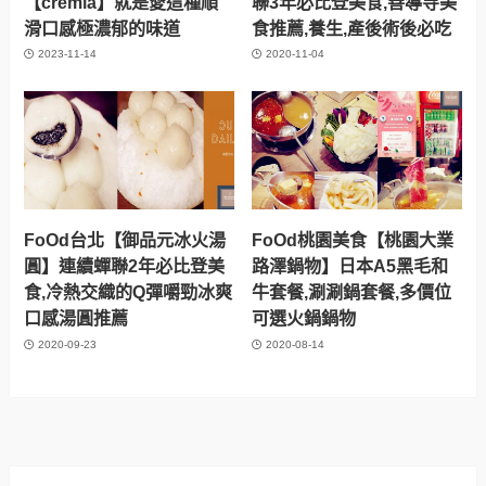
【cremia】就是愛這種順
聯3年必比登美食,善導寺美
滑口感極濃郁的味道
食推薦,養生,產後術後必吃
2023-11-14
2020-11-04
FoOd台北【御品元冰火湯
FoOd桃園美食【桃園大業
圓】連續蟬聯2年必比登美
路澤鍋物】日本A5黑毛和
食,冷熱交織的Q彈嚼勁冰爽
牛套餐,涮涮鍋套餐,多價位
口感湯圓推薦
可選火鍋鍋物
2020-09-23
2020-08-14