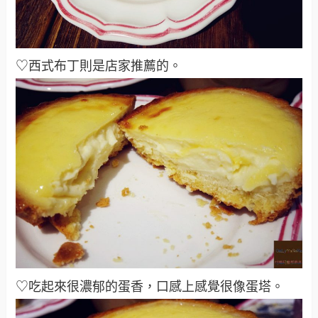
♡西式布丁則是店家推薦的。
♡吃起來很濃郁的蛋香，口感上感覺很像蛋塔
。