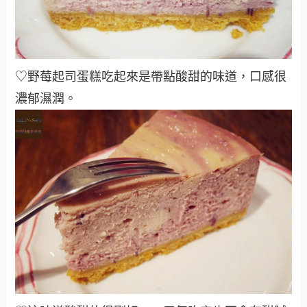
♡野莓起司蛋糕吃起來是帶點酸甜的味道，口感很
濃郁濕潤。