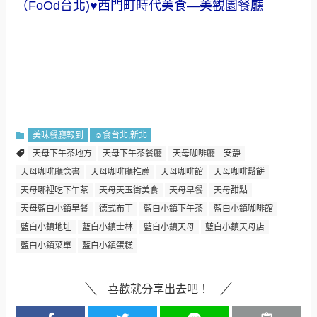
（FoOd台北)♥西門町時代美食—美觀園餐廳
美味餐廳報到
☺食台北,新北
天母下午茶地方
天母下午茶餐廳
天母咖啡廳 安靜
天母咖啡廳念書
天母咖啡廳推薦
天母咖啡館
天母咖啡鬆餅
天母哪裡吃下午茶
天母天玉街美食
天母早餐
天母甜點
天母藍白小鎮早餐
德式布丁
藍白小鎮下午茶
藍白小鎮咖啡館
藍白小鎮地址
藍白小鎮士林
藍白小鎮天母
藍白小鎮天母店
藍白小鎮菜單
藍白小鎮蛋糕
喜歡就分享出去吧！