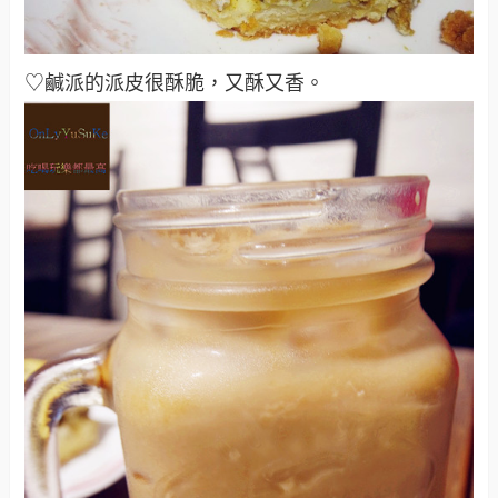
♡鹹派的派皮很酥脆，又酥又香。