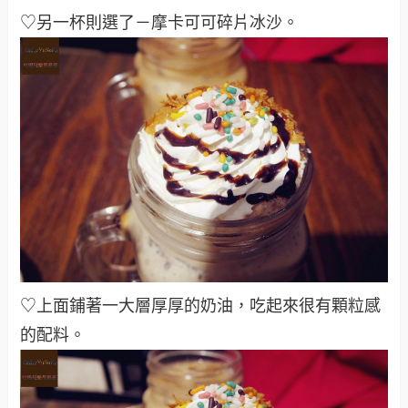
♡另一杯則選了－摩卡可可碎片冰沙。
♡上面鋪著一大層厚厚的奶油，吃起來很有顆粒感
的配料。