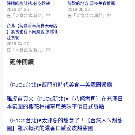
好聊的咖啡館,必吃鬆餅
放鬆的地方,宵夜美食推薦
2019-04-25
2019-05-22
在「☺食台北,新北」中
在「☺食台北,新北」中
台北【蒔蘿香草蔬食天母店
】素食也有不同風貌,多樣化
蔬食餐
2019-04-27
在「☺食台北,新北」中
延伸閱讀
（FoOd台北)♥西門町時代美食—美觀園餐廳
雅虎首頁文（FoOd新北)♥〔八條壽司〕在充滿日
本氛圍的櫻花林裡享用美味平價日式餐點
（FoOd台北)♥太邪惡的甜食了！【台灣人ㄟ甜甜
圈】難以抵抗的濃香口感脆皮甜甜圈