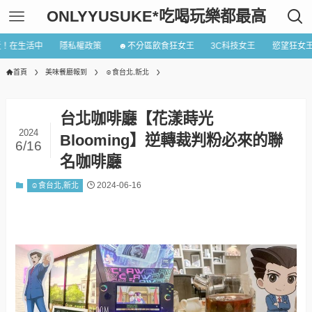
ONLYYUSUKE*吃喝玩樂都最高
近！在生活中
隱私權政策
☻不分區飲食狂女王
3C科技女王
慾望狂女
首頁
美味餐廳報到
☺食台北,新北
台北咖啡廳【花漾蒔光
2024
Blooming】逆轉裁判粉必來的聯
6/16
名咖啡廳
2024-06-16
☺食台北,新北