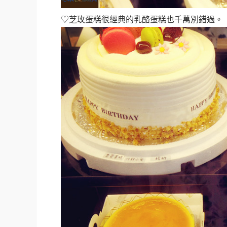
♡芝玫蛋糕很經典的乳酪蛋糕也千萬別錯過。