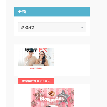
分類
分
類
線上學
日文