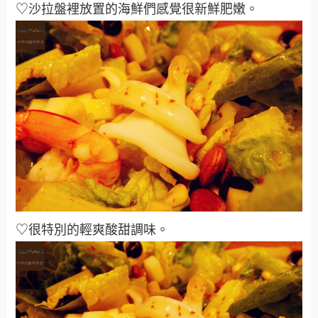
♡沙拉盤裡放置的海鮮們感覺很新鮮肥嫩
。
♡很特別的輕爽酸甜調味
。