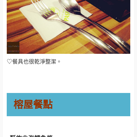
♡餐具也很乾淨整潔
。
榕屋餐點