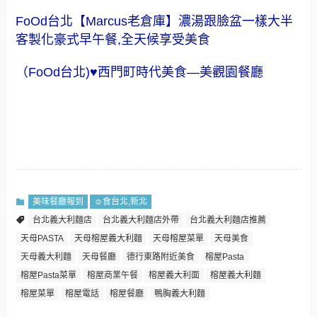
FoOd台北【Marcus老倉庫】濃湯跟臉盆一樣大半
客製化豪式早午餐,全天候享受美食
（FoOd台北)♥西門町時代美食—美觀園餐廳
美味餐廳報到
☺食台北,新北
台北義大利麵店
台北義大利麵店外帶
台北義大利麵店推薦
天母PASTA
天母榕屋義大利麵
天母榕屋菜單
天母美食
天母義大利麵
天母餐廳
德行東路附近美食
榕屋Pasta
榕屋Pasta菜單
榕屋商業午餐
榕屋義大利面
榕屋義大利麵
榕屋菜單
榕屋電話
榕屋餐廳
鴨胸義大利麵