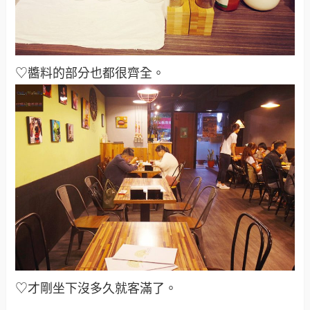
♡醬料的部分也都很齊全
。
♡才剛坐下沒多久就客滿了
。