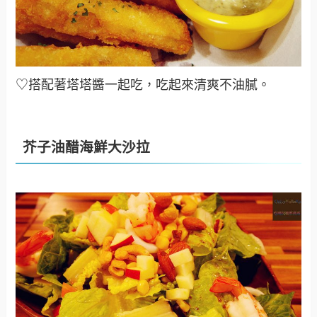
♡搭配著塔塔醬一起吃，吃起來清爽不油膩
。
芥子油醋海鮮大沙拉