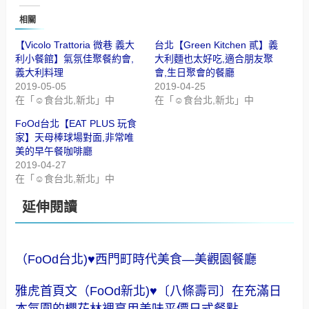
相關
【Vicolo Trattoria 微巷 義大
台北【Green Kitchen 貳】義
利小餐館】氣氛佳聚餐約會,
大利麵也太好吃,適合朋友聚
義大利料理
會,生日聚會的餐廳
2019-05-05
2019-04-25
在「☺食台北,新北」中
在「☺食台北,新北」中
FoOd台北【EAT PLUS 玩食
家】天母棒球場對面,非常唯
美的早午餐咖啡廳
2019-04-27
在「☺食台北,新北」中
延伸閱讀
（FoOd台北)♥西門町時代美食—美觀園餐廳
雅虎首頁文（FoOd新北)♥〔八條壽司〕在充滿日
本氛圍的櫻花林裡享用美味平價日式餐點