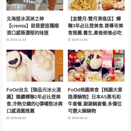
北海道冰淇淋之神
【金雙月-雙月濟南店】蟬
【cremia】就是愛這種順
聯3年必比登美食,善導寺美
滑口感極濃郁的味道
食推薦,養生,產後術後必吃
2023-11-14
2020-11-04
FoOd台北【御品元冰火湯
FoOd桃園美食【桃園大業
圓】連續蟬聯2年必比登美
路澤鍋物】日本A5黑毛和
食,冷熱交織的Q彈嚼勁冰爽
牛套餐,涮涮鍋套餐,多價位
口感湯圓推薦
可選火鍋鍋物
2020-09-23
2020-08-14