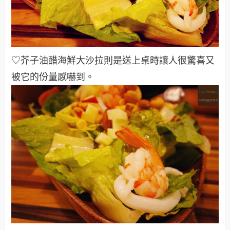
♡芥子油醋海鮮大沙拉則是送上桌時讓人很驚喜又
被它的份量感嚇到
。