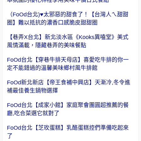
（FoOd台北)♥太邪惡的甜食了！【台灣人ㄟ甜甜
圈】難以抵抗的濃香口感脆皮甜甜圈
【巷弄X台北】新北淡水區《Kooks異嗑堂》美式
風情滿載，隱藏巷弄的美味餐點
FoOd台北【穿巷牛排天母店】喜愛吃牛排的你一
定不能錯過的溫馨美味鄉村風牛排館
FoOd新北新店【帝王食補中興店】天漸冷,冬令進
補最佳養生鍋物選擇
FoOd台北【成家小館】家庭聚會團圓超推薦的餐
廳,吃合菜選它就對了
FoOd台北【芝玫蛋糕】乳酪蛋糕控們準備吃起來
了