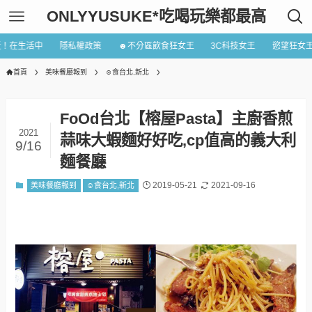
ONLYYUSUKE*吃喝玩樂都最高
近！在生活中
隱私權政策
☻不分區飲食狂女王
3C科技女王
慾望狂女
首頁
美味餐廳報到
☺食台北,新北
FoOd台北【榕屋Pasta】主廚香煎
2021
蒜味大蝦麵好好吃,cp值高的義大利
9/16
麵餐廳
2019-05-21
2021-09-16
美味餐廳報到
☺食台北,新北