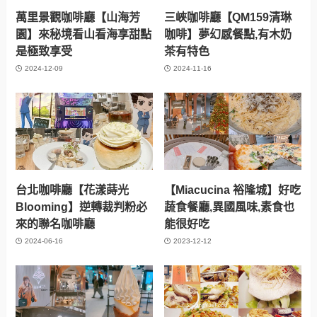
萬里景觀咖啡廳【山海芳
三峽咖啡廳【QM159清琳
園】來秘境看山看海享甜點
咖啡】夢幻感餐點,有木奶
是極致享受
茶有特色
2024-12-09
2024-11-16
台北咖啡廳【花漾蒔光
【Miacucina 裕隆城】好吃
Blooming】逆轉裁判粉必
蔬食餐廳,異國風味,素食也
來的聯名咖啡廳
能很好吃
2024-06-16
2023-12-12