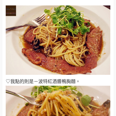
♡我點的則是－波特紅酒醬鴨胸麵
。