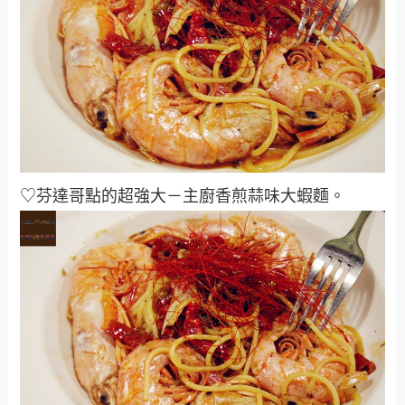
♡芬達哥點的超強大－主廚香煎蒜味大蝦麵
。