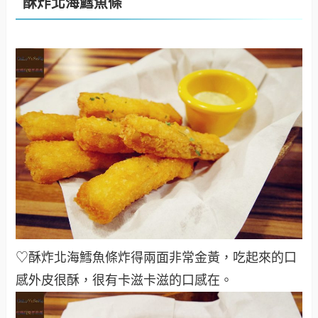
酥炸北海鱈魚條
♡酥炸北海鱈魚條炸得兩面非常金黃，吃起來的口
感外皮很酥，很有卡滋卡滋的口感在
。