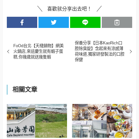
喜歡就分享出去吧！
保養分享【日本KaoRich口
FoOd台北【天棧鍋物】網美
腔除臭錠】含起來有涼感薄
火鍋店,來這慶生就有蝦子蛋
荷味道,獨家研發製法的口腔
糕,你幾歲就送幾隻蝦
保健
相關文章