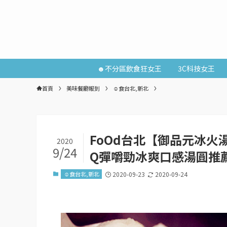
☻不分區飲食狂女王
3C科技女王
首頁
美味餐廳報到
☺食台北,新北
FoOd台北【御品元冰火
2020
9/24
Q彈嚼勁冰爽口感湯圓推
☺食台北,新北
2020-09-23
2020-09-24