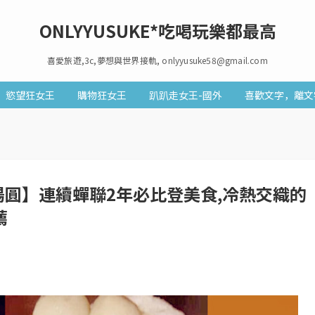
ONLYYUSUKE*吃喝玩樂都最高
喜愛旅遊,3c,夢想與世界接軌, onlyyusuke58@gmail.com
慾望狂女王
購物狂女王
趴趴走女王-國外
喜歡文字，離文
湯圓】連續蟬聯2年必比登美食,冷熱交織的
薦