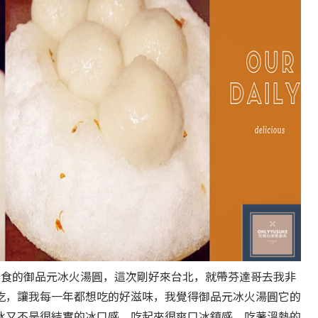
美食的御品元冰火湯圓，這次剛好來台北，就帶芬達哥去我非
吃，讓我每一年都想吃的好滋味，我覺得御品元冰火湯圓它的
冰又不是很結實的冰口感，吃起來很爽口冰鎮感，吃著溫熱的