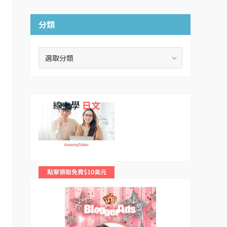
分類
分
類
線上學
日文