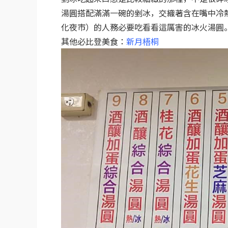
湯圓搭配滿滿一碗的剉冰，交織著含在嘴中冷
化夜市）的人務必要吃看看這厲害的冰火湯圓
其他必比登美食：
新月梧桐