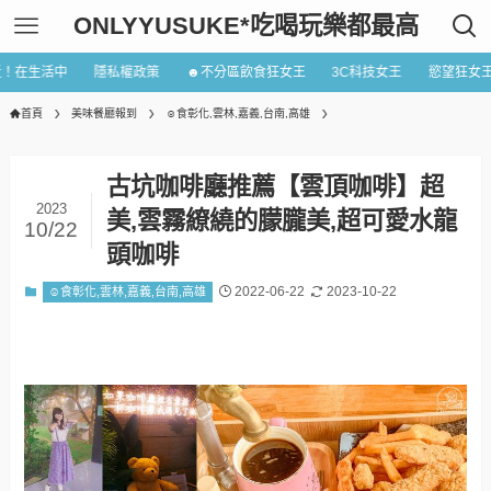
ONLYYUSUKE*吃喝玩樂都最高
近！在生活中
隱私權政策
☻不分區飲食狂女王
3C科技女王
慾望狂女
首頁
美味餐廳報到
☺食彰化,雲林,嘉義,台南,高雄
古坑咖啡廳推薦【雲頂咖啡】超
2023
美,雲霧繚繞的朦朧美,超可愛水龍
10/22
頭咖啡
2022-06-22
2023-10-22
☺食彰化,雲林,嘉義,台南,高雄