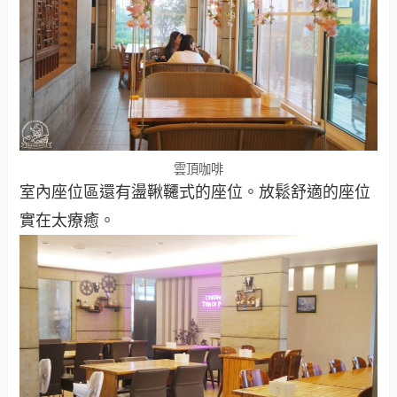
雲頂咖啡
室內座位區還有盪鞦韆式的座位。放鬆舒適的座位
實在太療癒。