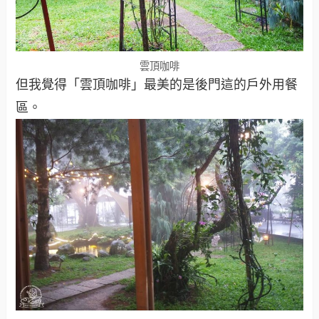
雲頂咖啡
但我覺得「雲頂咖啡」最美的是後門這的戶外用餐
區。