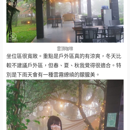
雲頂咖啡
坐位區很寬敞。重點是戶外區真的有涼爽，冬天比
較不建議戶外區，但春、夏、秋我覺得很適合。特
別是下雨天會有一種雲霧繚繞的朦朧美。