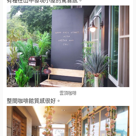
有種在山中發現小屋的驚喜感。
雲頂咖啡
整間咖啡館質感很好。