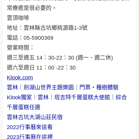
常療癒是很必要的。
雲頂咖啡
地址：雲林縣古坑鄉桃源路1-3號
電話：05-5900369
營業時間：
週三至週五 14：30-22：30 (週一、週二休)
週六至週日 11：00 -22：30
Klook.com
雲林｜劍湖山世界主題樂園｜門票・種樹體驗
Klook獨家｜雲林｜塔吉特千層蛋糕大使館｜綜合
千層蛋糕任選
雲林古坑大湖山莊民宿
2022行事曆來這看
2023行事曆在這裡