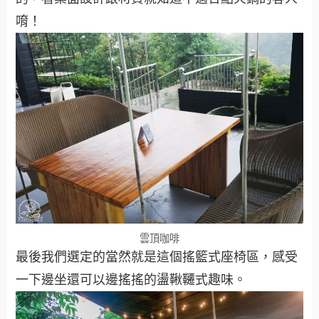
唷！
雲頂咖啡
最後我們選定的當然就是這個搖籃式座椅區，感受
一下邊坐還可以邊搖搖的盪鞦韆式趣味。