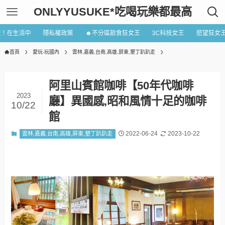
ONLYYUSUKE*吃喝玩樂都最高
近！在生活中
隱私權政策
☻不分區飲食狂女王
3C科技女王
慾望狂女
首頁
愛玩-玩國內
雲林,嘉義,台南,高雄,屏東,墾丁趴趴走
阿里山賓館咖啡【50年代咖啡
2023
廳】異國感,昭和風情十足的咖啡
10/22
館
2022-06-24
2023-10-22
雲林,嘉義,台南,高雄,屏東,墾丁趴趴走