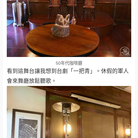
50年代咖啡廳
看到這舞台讓我想到台劇「一把青」。休假的軍人
會來舞廳放鬆聽歌。