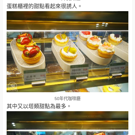
蛋糕櫃裡的甜點看起來很誘人。
50年代咖啡廳
其中又以塔類甜點為最多。