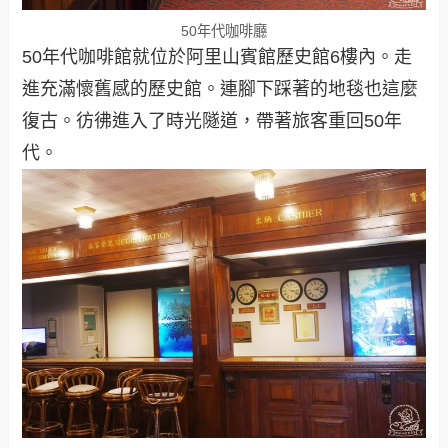
50年代咖啡廳
50年代咖啡館就位於阿里山賓館歷史館6樓內。走
進充滿懷舊感的歷史館。連腳下踩著的地毯也這麼
復古。彷彿進入了時光隧道，帶著旅客重回50年
代。