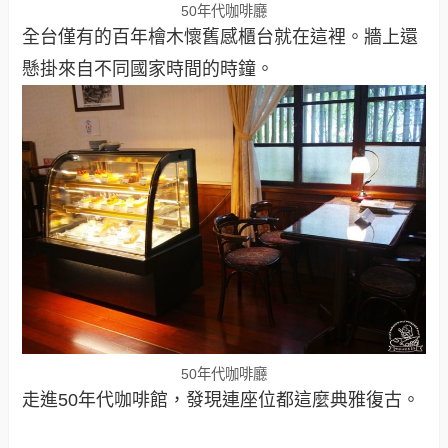
50年代咖啡廳
全台僅有的百年檜木懷舊感櫃台就在這裡。牆上還
懸掛來自不同國家時間的時鐘。
50年代咖啡廳
走進50年代咖啡館，發現連座位都這麼典雅復古。