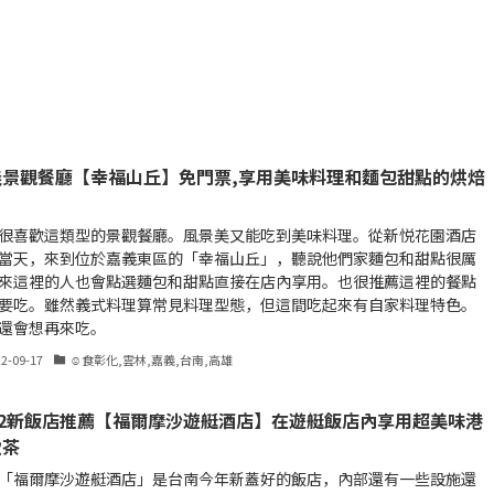
義景觀餐廳【幸福山丘】免門票,享用美味料理和麵包甜點的烘焙
很喜歡這類型的景觀餐廳。風景美又能吃到美味料理。從新悦花園酒店
當天，來到位於嘉義東區的「幸福山丘」，聽說他們家麵包和甜點很厲
來這裡的人也會點選麵包和甜點直接在店內享用。也很推薦這裡的餐點
要吃。雖然義式料理算常見料理型態，但這間吃起來有自家料理特色。
還會想再來吃。
22-09-17
☺食彰化,雲林,嘉義,台南,高雄
22新飯店推薦【福爾摩沙遊艇酒店】在遊艇飯店內享用超美味港
飲茶
「福爾摩沙遊艇酒店」是台南今年新蓋好的飯店，內部還有一些設施還