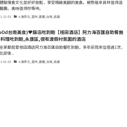
體驗慢食文化並好好放鬆，享受精緻美翻的美食。絕對是來員林值得造
餐廳。美味值得你等待。
21-12-01
☺食彰化,雲林,嘉義,台南,高雄
oOd台南美食)♥飯店吃到飽【桂田酒店】阿力海百匯自助餐無
料理吃到飽,永康區,很有渡假村氛圍的酒店
全家都超愛桂田酒店阿力海百匯自助餐吃到飽，多年前我來住宿過1次，
部後...
21-01-03
☺食彰化,雲林,嘉義,台南,高雄