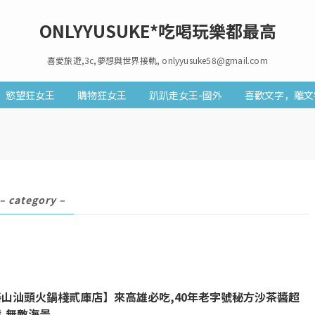
ONLYYUSUKE*吃喝玩樂都最高
喜愛旅遊,3c,夢想與世界接軌, onlyyusuke58@gmail.com
慾望狂女王
購物狂女王
趴趴走女王-國外
喜歡文字，離文
– category –
泰山汕頭火鍋棧貳庫店】來高雄必吃,40年老字號秘方沙茶醬超
,無敵海景