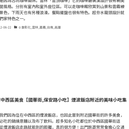
是因為古坑咖啡關係。雲林「雲頂咖啡」它的咖啡廳裝潢設計很有網美
營風格。分別有室內和室外座位區。可以走咖啡館欣賞到山景和雲霧繚
景色，下雨天也有另種浪漫。餐點擺盤也很有特色。超夯水龍頭設計就
們家特色之一。
22-06-22
☺食彰化,雲林,嘉義,台南,高雄
南中西區美食【國華街,保安路小吃】煙波飯店附近的美味小吃集
我們因為住在中西區的煙波飯店，也因此嘗到附近國華街的許多美食，
必吃的鍋燒意麵以及布丁飲料。超多知名小吃都位於中西區國華街這
從煙波飯店走路就能到的距離，真的很方便！出門旅遊常常會擔心交通