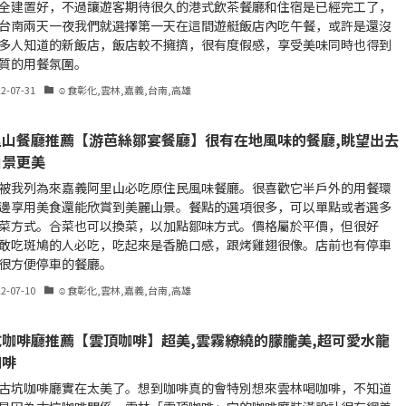
全建置好，不過讓遊客期待很久的港式飲茶餐廳和住宿是已經完工了，
台南兩天一夜我們就選擇第一天在這間遊艇飯店內吃午餐，或許是還沒
多人知道的新飯店，飯店較不擁擠，很有度假感，享受美味同時也得到
質的用餐氛圍。
22-07-31
☺食彰化,雲林,嘉義,台南,高雄
里山餐廳推薦【游芭絲鄒宴餐廳】很有在地風味的餐廳,眺望出去
山景更美
被我列為來嘉義阿里山必吃原住民風味餐廳。很喜歡它半戶外的用餐環
邊享用美食還能欣賞到美麗山景。餐點的選項很多，可以單點或者選多
菜方式。合菜也可以換菜，以加點鄒味方式。價格屬於平價，但很好
敢吃斑鳩的人必吃，吃起來是香脆口感，跟烤雞翅很像。店前也有停車
很方便停車的餐廳。
22-07-10
☺食彰化,雲林,嘉義,台南,高雄
坑咖啡廳推薦【雲頂咖啡】超美,雲霧繚繞的朦朧美,超可愛水龍
咖啡
古坑咖啡廳實在太美了。想到咖啡真的會特別想來雲林喝咖啡，不知道