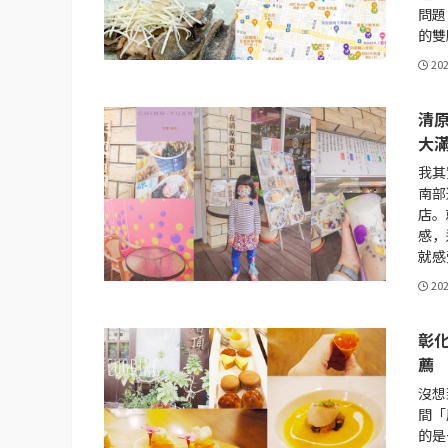
問題
的雙
20
清
大
我其
南部
店。
感，
就感
20
彰
薦
沒想
間「
的是