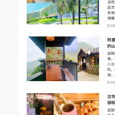
沒完
這次
有很
很優
20
阿
的
這間
境，
人合
吃。
場，
20
古
頭
這間