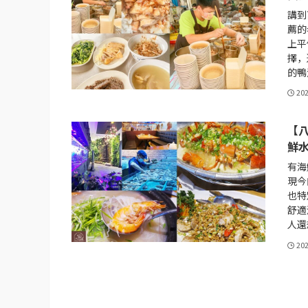
講到
薦的
上平
擇，
的鴨
20
【
鮮
有海
現今
也特
舒適
人還
20