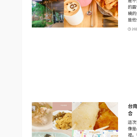
是不
的露
繞的
是他
20
台
合
這次
像是
裡。