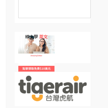
線上學
英文