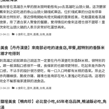
看到曾在高雄念大學的朋友限時動態有po去高雄吃汕頭火鍋，這次聽家
薦來到之前吃過的泰山汕頭火鍋棧貳庫店。位於棧貳庫的分店有停車
氣氛也特別好，接近傍晚開始有燈光點綴的窗景超美，吃飽還能看高雄
夜景，除了適合家人聚會的餐廳，覺得情侶約會來這裡也很不錯耶！重
次來吃汕頭火鍋的人表示非常好吃還想再來。
23-04-21
☺食彰化,雲林,嘉義,台南,高雄
雄美食【丹丹漢堡】來南部必吃的速食店,早餐,超特別的香酥米
這裡才吃得到
到高雄之前就跟自己說這次一定要在丹丹漢堡吃到香酥米糕，很特別的
，跟一般濕黏口感很不一樣，長條狀的也顯得更特別，吃起來是外酥內
口感，不沾手的設計很方便吃，每一口入口時都有米糕的香氣。除此之
赤肉麵線焿、脆皮炸雞、雞塊也是南部在地人激推必吃的品項。這裡的
完全不輸那幾家連鎖的速食店。
23-04-20
☺食彰化,雲林,嘉義,台南,高雄
鹽埕美食【鴨肉珍】必比登小吃,65年老店品牌,鴨滷飯必吃,免
加湯