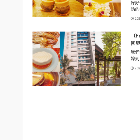
好好
訪的
20
（F
國界
我們
嫁到北
20