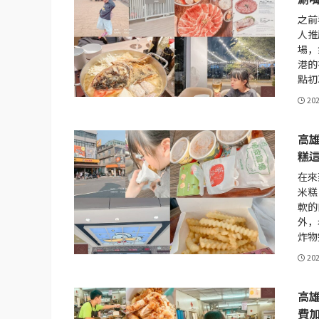
之前
人推
場，
港的
點初
20
高
糕
在來
米糕
軟的
外，
炸物
20
高雄
費