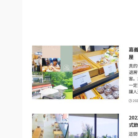
嘉
屋
真的
退房
害。
一定
讓人
20
20
式
這間