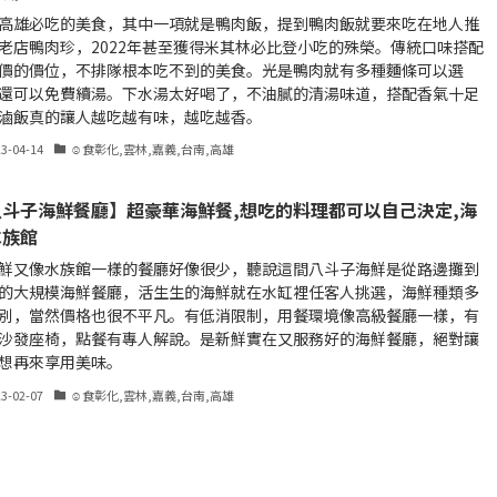
高雄必吃的美食，其中一項就是鴨肉飯，提到鴨肉飯就要來吃在地人推
老店鴨肉珍，2022年甚至獲得米其林必比登小吃的殊榮。傳統口味搭配
價的價位，不排隊根本吃不到的美食。光是鴨肉就有多種麵條可以選
還可以免費續湯。下水湯太好喝了，不油膩的清湯味道，搭配香氣十足
滷飯真的讓人越吃越有味，越吃越香。
23-04-14
☺食彰化,雲林,嘉義,台南,高雄
八斗子海鮮餐廳】超豪華海鮮餐,想吃的料理都可以自己決定,海
水族館
鮮又像水族館一樣的餐廳好像很少，聽說這間八斗子海鮮是從路邊攤到
的大規模海鮮餐廳，活生生的海鮮就在水缸裡任客人挑選，海鮮種類多
別，當然價格也很不平凡。有低消限制，用餐環境像高級餐廳一樣，有
沙發座椅，點餐有專人解說。是新鮮實在又服務好的海鮮餐廳，絕對讓
想再來享用美味。
23-02-07
☺食彰化,雲林,嘉義,台南,高雄