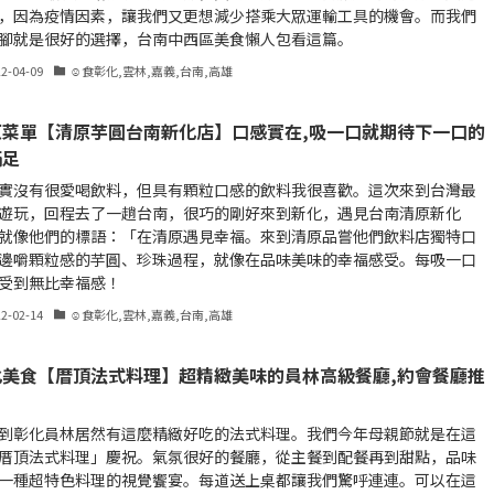
，因為疫情因素，讓我們又更想減少搭乘大眾運輸工具的機會。而我們
腳就是很好的選擇，台南中西區美食懶人包看這篇。
22-04-09
☺食彰化,雲林,嘉義,台南,高雄
原菜單【清原芋圓台南新化店】口感實在,吸一口就期待下一口的
滿足
實沒有很愛喝飲料，但具有顆粒口感的飲料我很喜歡。這次來到台灣最
遊玩，回程去了一趟台南，很巧的剛好來到新化，遇見台南清原新化
就像他們的標語：「在清原遇見幸福。來到清原品嘗他們飲料店獨特口
邊嚼顆粒感的芋圓、珍珠過程，就像在品味美味的幸福感受。每吸一口
受到無比幸福感！
22-02-14
☺食彰化,雲林,嘉義,台南,高雄
化美食【厝頂法式料理】超精緻美味的員林高級餐廳,約會餐廳推
到彰化員林居然有這麼精緻好吃的法式料理。我們今年母親節就是在這
厝頂法式料理」慶祝。氣氛很好的餐廳，從主餐到配餐再到甜點，品味
一種超特色料理的視覺饗宴。每道送上桌都讓我們驚呼連連。可以在這