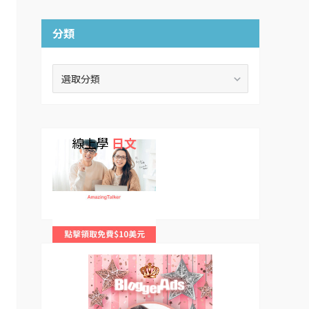
分類
分
類
線上學
日文