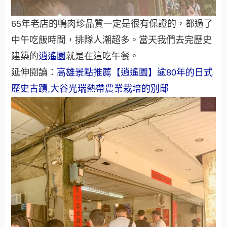
65年老店的鴨肉珍品質一定是很有保證的，都過了
中午吃飯時間，排隊人潮超多。當天我們去完歷史
建築的
逍遙園
就是在這吃午餐。
延伸閱讀：
高雄景點推薦【逍遙園】逾80年的日式
歷史古蹟,大谷光瑞熱帶農業栽培的別邸