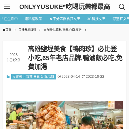
ONLYYUSUKE*吃喝玩樂都最高
近！在生活中
隱私權政策
☻不分區飲食狂女王
3C科技女王
慾望狂女
首頁
美味餐廳報到
☺食彰化,雲林,嘉義,台南,高雄
高雄鹽埕美食【鴨肉珍】必比登
2023
小吃,65年老店品牌,鴨滷飯必吃,免
10/22
費加湯
2023-04-14
2023-10-22
☺食彰化,雲林,嘉義,台南,高雄