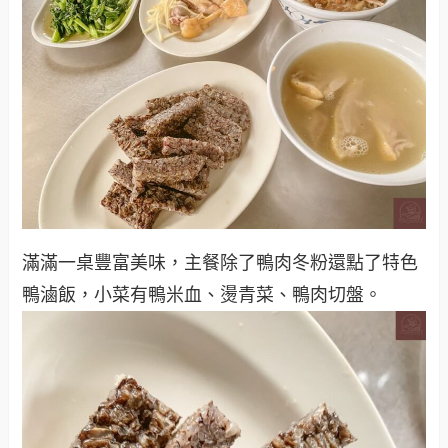
滿滿一桌豐富美味，主餐除了鴨肉冬粉還點了特色
鴨滷飯，小菜有鴨米血、燙青菜、鴨肉切盤。