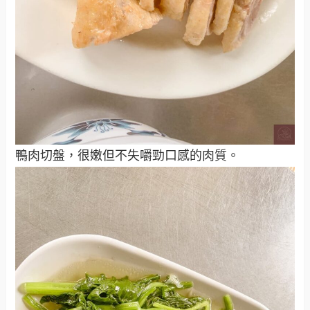
鴨肉切盤，很嫩但不失嚼勁口感的肉質。