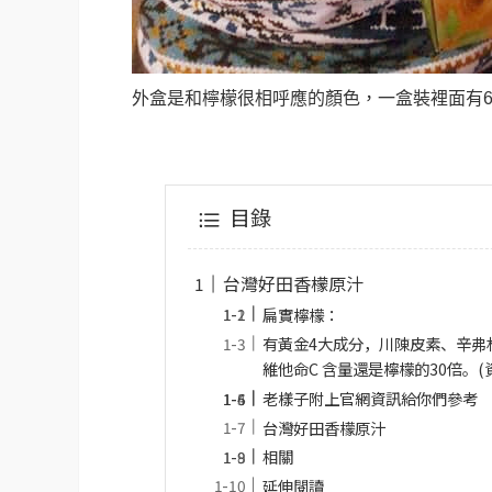
外盒是和檸檬很相呼應的顏色，一盒裝裡面有
目錄
台灣好田香檬原汁
扁實檸檬：
有黃金4大成分，川陳皮素、辛弗
維他命C 含量還是檸檬的30倍。(
老樣子附上官網資訊給你們參考
台灣好田香檬原汁
相關
延伸閱讀