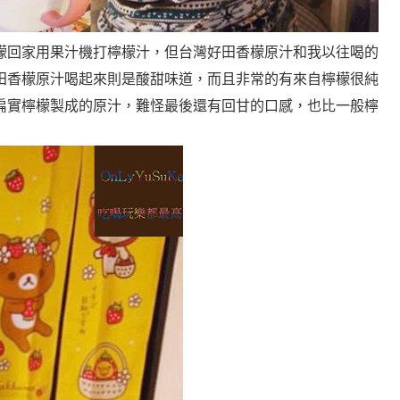
檬回家用果汁機打檸檬汁，但台灣好田香檬原汁和我以往喝的
田香檬原汁喝起來則是酸甜味道，而且非常的有來自檸檬很純
扁實檸檬製成的原汁，難怪最後還有回甘的口感，也比一般檸