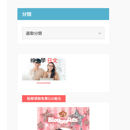
分類
分
類
線上學
日文