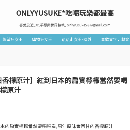
ONLYYUSUKE*吃喝玩樂都最高
喜愛旅遊,3c,夢想與世界接軌, onlyyusuke58@gmail.com
慾望狂女王
購物狂女王
趴趴走女王-國外
喜歡文字，離文
好田香檬原汁】紅到日本的扁實檸檬當然要喝
香檬原汁