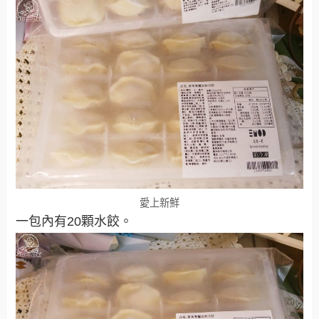
愛上新鮮
一包內有20顆水餃。