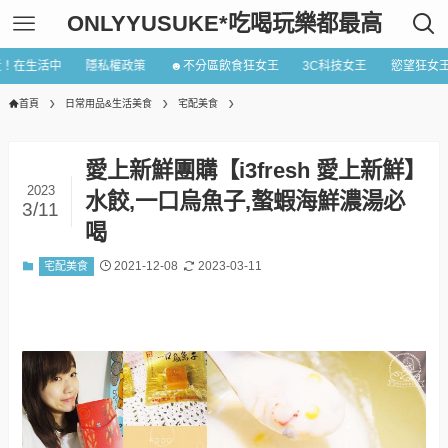
ONLYYUSUKE*吃喝玩樂都最高
近！在生活中
隱私權政策
☻不分區飲食狂女王
3C科技女王
慾望狂女
首頁
日常用品&生活美食
宅配美食
愛上新鮮團購【i3fresh 愛上新鮮】
2023
水餃,一口烏魚子,螯蝦海鮮濃湯必
3/11
喝
2021-12-08
2023-03-11
宅配美食