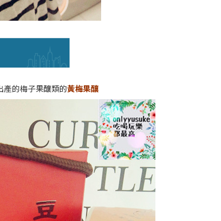
出產的梅子果釀類的
黃梅果釀