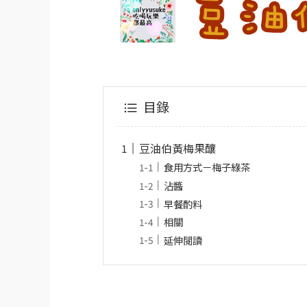
目錄
豆油伯黃梅果釀
食用方式－梅子綠茶
沾醬
早餐酌料
相關
延伸閱讀