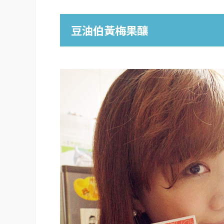
豆油伯黃梅果釀