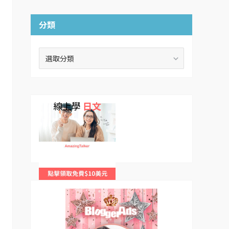
分類
分
類
線上學
日文