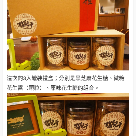
這次的3入罐裝禮盒；分別是黑芝麻花生糖、微糖
花生醬（顆粒）、原味花生糖的組合。