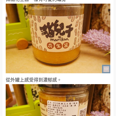
從外罐上感受得到濃郁感。