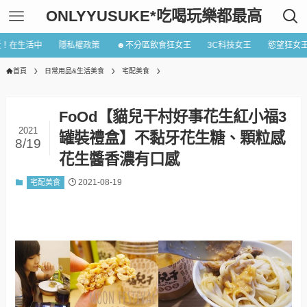
ONLYYUSUKE*吃喝玩樂都最高
近！在生活中
隱私權政策
☻不分區飲食狂女王
3C科技女王
慾望狂女
首頁
日常用品&生活美食
宅配美食
FoOd【貓兒干村好事花生紅小福3
2021
罐裝禮盒】不黏牙花生糖、顆粒感
8/19
花生醬香濃有口感
2021-08-19
宅配美食