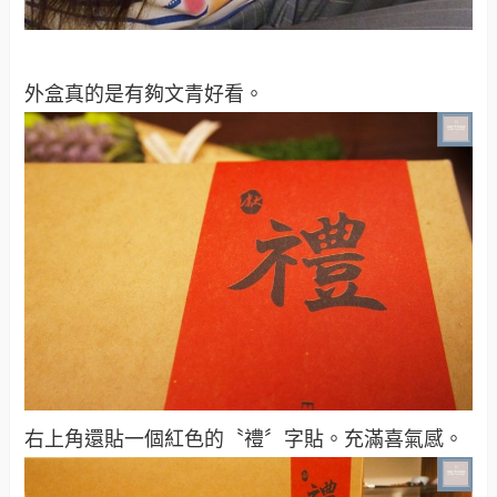
外盒真的是有夠文青好看。
右上角還貼一個紅色的〝禮〞字貼。充滿喜氣感。