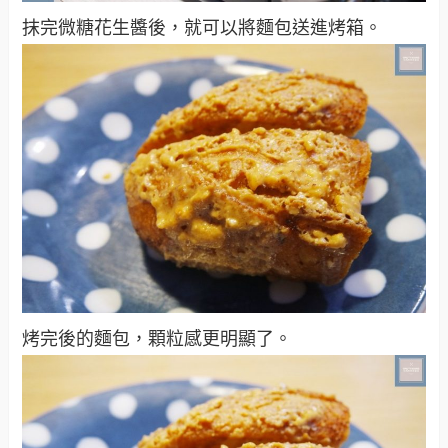
抹完微糖花生醬後，就可以將麵包送進烤箱。
烤完後的麵包，顆粒感更明顯了。