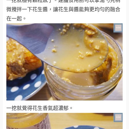
一挖就極有顆粒感了。建議食用前可以拿湯勺先稍
微攪拌一下花生醬，讓花生與醬能夠更均勻的融合
在一起。
一挖就覺得花生香氣超濃郁。