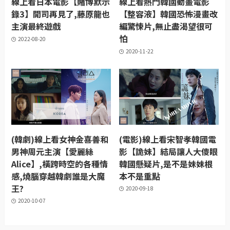
線上看日本電影【賭博默示
線上看熱門韓國動畫電影
錄3】開司再見了,藤原龍也
【整容液】韓國恐怖漫畫改
主演最終遊戲
編驚悚片,無止盡渴望很可
怕
2022-08-20
2020-11-22
(韓劇)線上看女神金喜善和
(電影)線上看宋智孝韓國電
男神周元主演【愛麗絲
影【詭妹】結局讓人大傻眼
Alice】,橫跨時空的各種情
韓國懸疑片,是不是妹妹根
感,燒腦穿越韓劇誰是大魔
本不是重點
王?
2020-09-18
2020-10-07