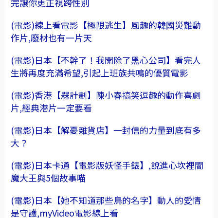
完讓你更正視跨性別
(電影)線上看電影【極限逃生】風趣的韓國災難動
作片,廢材也有一片天
(電影)日本【不幹了！我開除了黑心公司】看完人
生將再度充滿希望,引起上班族共鳴的優質電影
(電影)香港【槑計劃】陳小春搞笑逗趣的動作喜劇
片,經典港片一定要看
(電影)日本【解憂雜貨店】一封信的力量到底有多
大？
(電影)日本卡通【電影版妖怪手錶】,說進心坎裡閻
魔大王與5個故事喵
(電影)日本【她不知道那些鳥的名字】動人的愛情
是守護,myVideo電影線上看