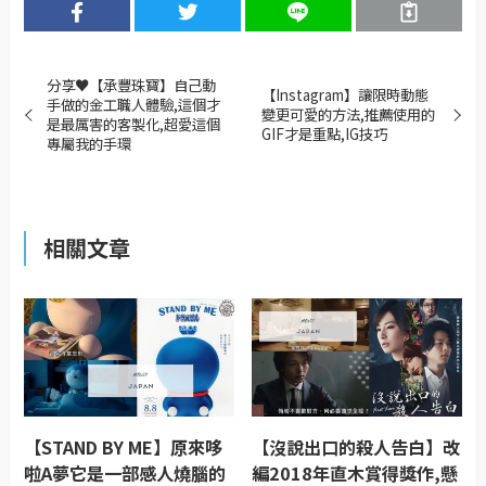
分享♥【承豐珠寶】自己動
【Instagram】讓限時動態
手做的金工職人體驗,這個才
變更可愛的方法,推薦使用的
是最厲害的客製化,超愛這個
GIF才是重點,IG技巧
專屬我的手環
相關文章
【STAND BY ME】原來哆
【沒說出口的殺人告白】改
啦A夢它是一部感人燒腦的
編2018年直木賞得獎作,懸