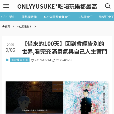
ONLYYUSUKE*吃喝玩樂都最高
近！在生活中
隱私權政策
☻不分區飲食狂女王
3C科技女王
慾望狂女
首頁
＊就愛電影＊
【借來的100天】回到曾經告別的
2025
9/06
世界,看完充滿勇氣與自己人生奮鬥
＊就愛電影＊
2019-10-24
2025-09-06