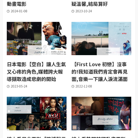
動畫電影
疑溫馨,結局算好
2024-01-08
2023-10-24
日本電影【空白】讓人生氣
【First Love 初戀】沒事
又心疼的角色,媒體誇大報
的!我知道我們肯定會再見
導擷取造成悲劇的開始
面,音樂一下讓人淚流滿面
2023-05-24
2022-12-08