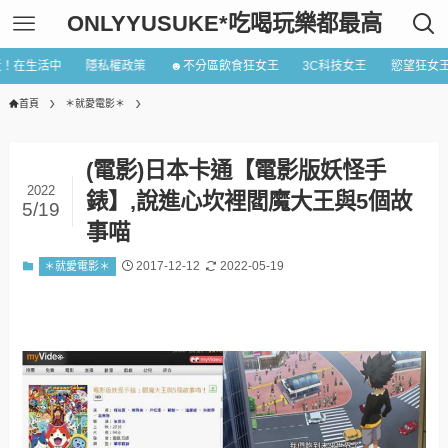
ONLYYUSUKE*吃喝玩樂都最高
近！在生活中
隱私權政策
☻不分區飲食狂女王
3C科技女王
慾望狂女
首頁
＊就愛電影＊
(電影)日本卡通【電影版妖怪手
2022
錶】,說進心坎裡閻魔大王與5個故
5/19
事喵
2017-12-12
2022-05-19
＊就愛電影＊