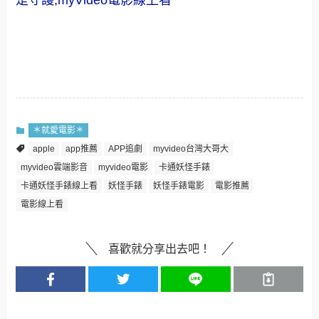
是守護,myVideo電影線上看
＊就愛電影＊
apple
app推薦
APP追劇
myvideo台灣大哥大
myvideo雲端影音
myvideo電影
卡通妖怪手錶
卡通妖怪手錶線上看
妖怪手錶
妖怪手錶電影
電影推薦
電影線上看
喜歡就分享出去吧！