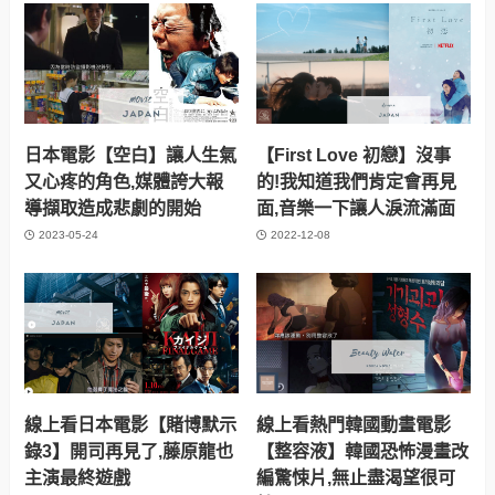
日本電影【空白】讓人生氣
【First Love 初戀】沒事
又心疼的角色,媒體誇大報
的!我知道我們肯定會再見
導擷取造成悲劇的開始
面,音樂一下讓人淚流滿面
2023-05-24
2022-12-08
線上看日本電影【賭博默示
線上看熱門韓國動畫電影
錄3】開司再見了,藤原龍也
【整容液】韓國恐怖漫畫改
主演最終遊戲
編驚悚片,無止盡渴望很可