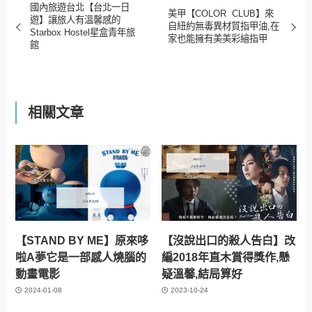
國內旅遊台北【台北一日
美甲【COLOR CLUB】來
遊】讓旅人有溫馨感的
自紐約無毒異材質指甲油,在
Starbox Hostel星盒青年旅
家也能擁有美美彩繪指甲
館
相關文章
【STAND BY ME】原來哆
【沒說出口的殺人告白】改
啦A夢它是一部感人燒腦的
編2018年直木賞得獎作,懸
動畫電影
疑溫馨,結局算好
2024-01-08
2023-10-24