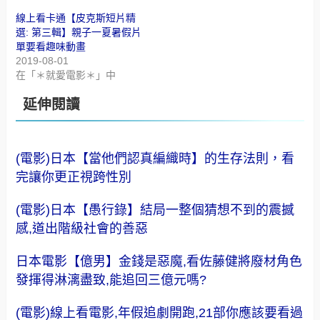
線上看卡通【皮克斯短片精
選: 第三輯】親子一夏暑假片
單要看趣味動畫
2019-08-01
在「＊就愛電影＊」中
延伸閱讀
(電影)日本【當他們認真編織時】的生存法則，看
完讓你更正視跨性別
(電影)日本【愚行錄】結局一整個猜想不到的震撼
感,道出階級社會的善惡
日本電影【億男】金錢是惡魔,看佐藤健將廢材角色
發揮得淋漓盡致,能追回三億元嗎?
(電影)線上看電影,年假追劇開跑,21部你應該要看過