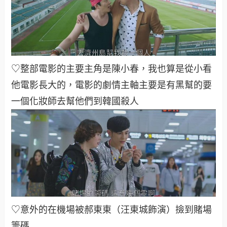
♡整部電影的主要主角是陳小春，我也算是從小看
他電影長大的，電影的劇情主軸主要是有黑幫的要
一個化妝師去幫他們到韓國殺人
♡意外的在機場被郝東東（汪東城飾演）撿到賭場
籌碼