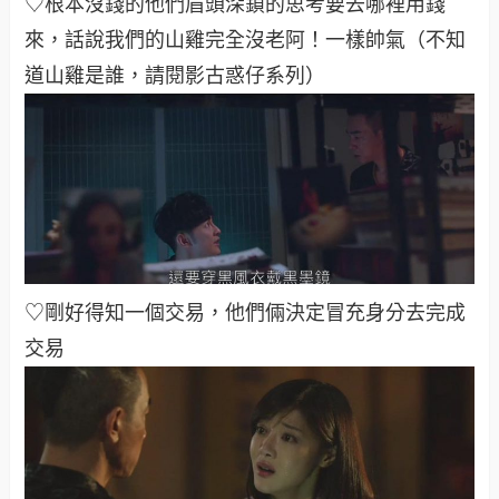
♡根本沒錢的他們眉頭深鎖的思考要去哪裡用錢
來，話說我們的山雞完全沒老阿！一樣帥氣（不知
道山雞是誰，請閱影古惑仔系列）
♡剛好得知一個交易，他們倆決定冒充身分去完成
交易