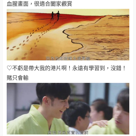
血腥畫面，很適合闔家觀賞
♡不虧是帶大我的港片啊！永遠有學習到，沒錯！
賭只會輸