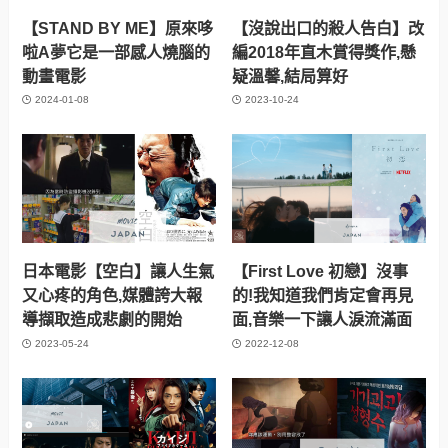
【STAND BY ME】原來哆
【沒說出口的殺人告白】改
啦A夢它是一部感人燒腦的
編2018年直木賞得獎作,懸
動畫電影
疑溫馨,結局算好
2024-01-08
2023-10-24
日本電影【空白】讓人生氣
【First Love 初戀】沒事
又心疼的角色,媒體誇大報
的!我知道我們肯定會再見
導擷取造成悲劇的開始
面,音樂一下讓人淚流滿面
2023-05-24
2022-12-08