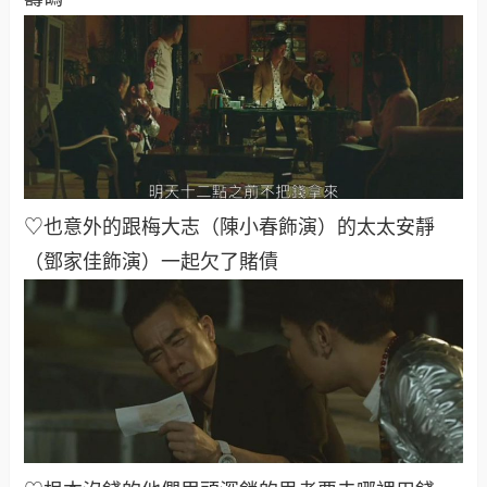
♡也意外的跟梅大志（陳小春飾演）的太太安靜
（鄧家佳飾演）一起欠了賭債