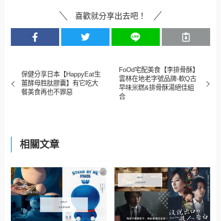
喜歡就分享出去吧！
FoOd宅配美食【李排骨酥】
保健分享日本【HappyEat生
雲林在地老字號品牌-軟Q古
薑酵母胜肽膠囊】有它吃大
早味米糕&排骨酥湯絕佳組
餐美食再也不罪惡
合
相關文章