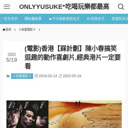
ONLYYUSUKE*吃喝玩樂都最高
近！在生活中
隱私權政策
☻不分區飲食狂女王
3C科技女王
慾望狂女
首頁
＊就愛電影＊
(電影)香港【槑計劃】陳小春搞笑
2022
逗趣的動作喜劇片,經典港片一定要
5/19
看
2018-02-14
2022-05-19
＊就愛電影＊