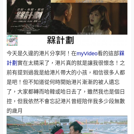
今天是久違的港片分享阿！在
myVideo
看的這部
槑
計劃
實在太精采了，港片真的就是讓我很懷念！之
前有提到過我是給港片帶大的小孩，相信很多人都
是吧！但不知道從何時開始港片漸漸的被人遺忘
了，大家都轉而哈韓或哈日去了，雖然我也是個日
控，但我依然不會忘記港片曾經陪伴我多少段無數
的歲月