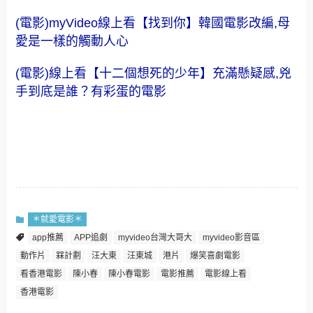
(電影)myVideo線上看【找到你】韓國電影改編,母
愛是一樣的觸動人心
(電影)線上看【十二個想死的少年】充滿懸疑感,兇
手到底是誰？有彩蛋的電影
＊就愛電影＊
app推薦
APP追劇
myvideo台灣大哥大
myvideo影音區
動作片
槑計劃
汪大東
汪東城
港片
爆笑喜劇電影
看香港電影
陳小春
陳小春電影
電影推薦
電影線上看
香港電影