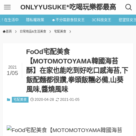
ONLYYUSUKE*吃喝玩樂都最高
近！在生活中
隱私權政策
☻不分區飲食狂女王
3C科技女王
慾望狂女
首頁
日常用品&生活美食
宅配美食
FoOd宅配美食
【MOTOMOTOYAMA韓國海苔
2021
酥】在家也能吃到好吃口感海苔,下
1/05
飯配麵都很讚,拳頭飯糰必備,山葵
風味,醬燒風味
2020-04-28
2021-01-05
宅配美食