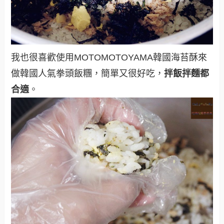
我也很喜歡使用
MOTOMOTOYAMA韓國海苔酥
來
做韓國人氣拳頭飯糰，簡單又很好吃，
拌飯拌麵都
合適
。