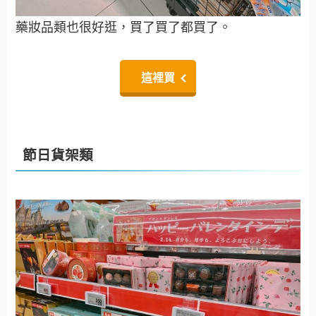
藥妝品類也很好逛，買了買了都買了。
這裡買
節日貨架類