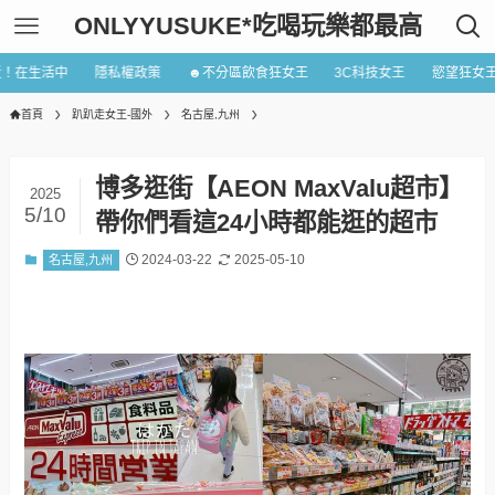
ONLYYUSUKE*吃喝玩樂都最高
近！在生活中
隱私權政策
☻不分區飲食狂女王
3C科技女王
慾望狂女
首頁
趴趴走女王-國外
名古屋,九州
博多逛街【AEON MaxValu超市】
2025
5/10
帶你們看這24小時都能逛的超市
2024-03-22
2025-05-10
名古屋,九州