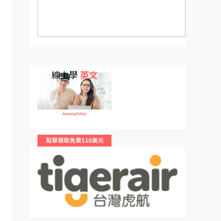
線上學
英文