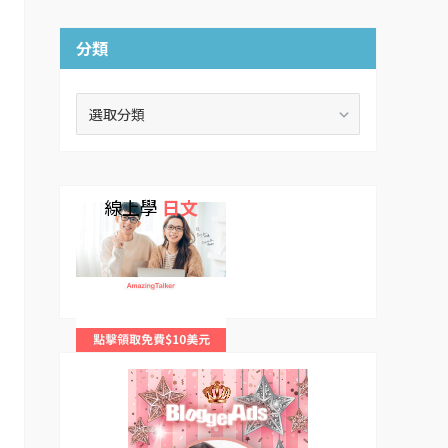
分類
分
類
線上學
日文