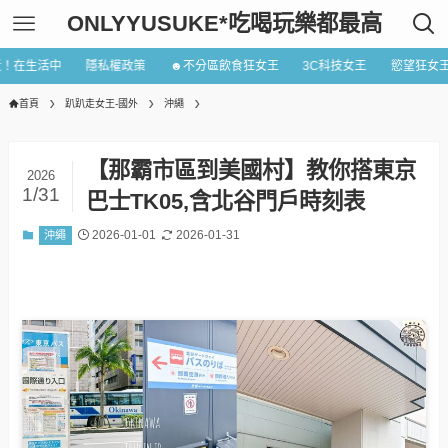
ONLYYUSUKE*吃喝玩樂都最高
近！在生活中
隱私權政策
☻不分區飲食狂女王
3C科技女王
慾望狂女
首頁
趴趴走女王-國外
沖繩
【那霸市區到美國村】教你搭東京
2026
1/31
巴士TK05,含北谷門戶時刻表
2026-01-01
2026-01-31
沖繩