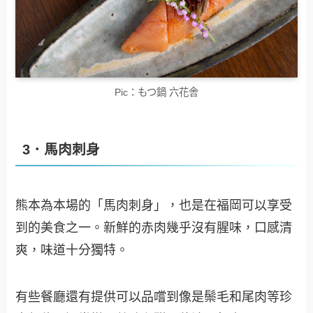
Pic：もつ鍋 六花舎
3．馬肉刺身
熊本為本場的「馬肉刺身」，也是在福岡可以享受
到的美食之一。新鮮的赤肉幾乎沒有腥味，口感清
爽，味道十分獨特。
有些餐廳還有提供可以品嚐到像是鬃毛和尾肉等珍