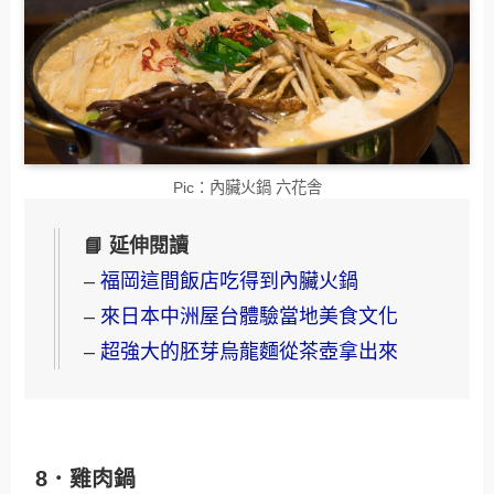
Pic：內臟火鍋 六花舎
📘 延伸閱讀
–
福岡這間飯店吃得到內臟火鍋
–
來日本中洲屋台體驗當地美食文化
–
超強大的胚芽烏龍麵從茶壺拿出來
8．雞肉鍋