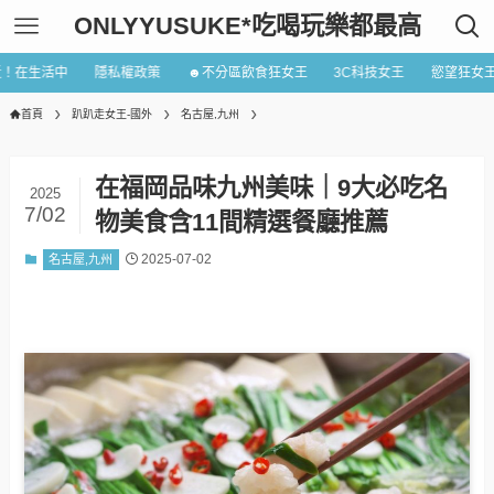
ONLYYUSUKE*吃喝玩樂都最高
近！在生活中
隱私權政策
☻不分區飲食狂女王
3C科技女王
慾望狂女
首頁
趴趴走女王-國外
名古屋,九州
在福岡品味九州美味｜9大必吃名
2025
7/02
物美食含11間精選餐廳推薦
2025-07-02
名古屋,九州