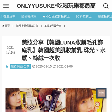
ONLYYUSUKE*吃喝玩樂都最高
近！在生活中
隱私權政策
☻不分區飲食狂女王
3C科技女王
慾望狂女
首頁
臉部身體保養&彩妝
底妝&唇膏分享
美妝分享【韓國LUNA妝前毛孔飾
2021
底乳】韓國超美肌妝前乳,珠光、水
1/06
感、絲絨一次收
2020-08-15
2021-01-06
底妝&唇膏分享