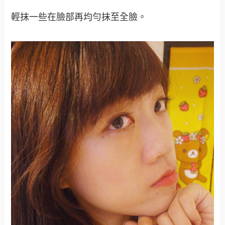
輕抹一些在臉部再均勻抹至全臉。