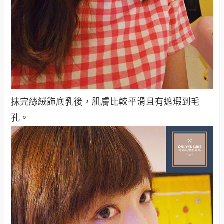
抹完絲絨飾底乳後，肌膚比較平滑且有遮瑕到毛
孔。