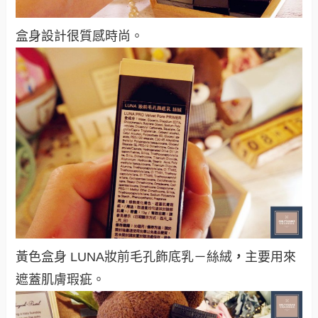
盒身設計很質感時尚。
黃色盒身 LUNA妝前毛孔飾底乳－絲絨
，
主要用來
遮蓋肌膚瑕疵。