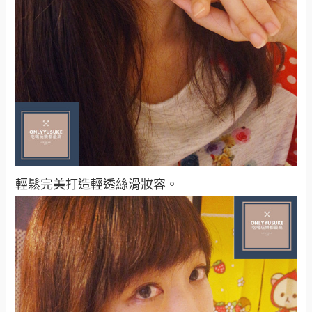
輕鬆完美打造輕透絲滑妝容。