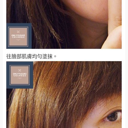
往臉部肌膚均勻塗抹。