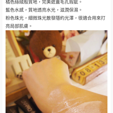
橘色絲絨般質地，完美遮蓋毛孔瑕疵。
藍色水感，質地透亮水光，滋潤保濕。
粉色珠光，細微珠光散發隱約光澤，很適合用來打
亮局部肌膚。