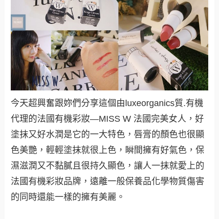
今天超興奮跟妳們分享這個由luxeorganics質.有機
代理的法國有機彩妝—MISS W 法國完美女人，好
塗抹又好水潤是它的一大特色，唇膏的顏色也很顯
色美艷，輕輕塗抹就很上色，瞬間擁有好氣色，保
濕滋潤又不黏膩且很持久顯色，讓人一抹就愛上的
法國有機彩妝品牌，遠離一般保養品化學物質傷害
的同時還能一樣的擁有美麗。