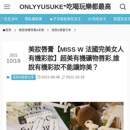
ONLYYUSUKE*吃喝玩樂都最高
近！在生活中
隱私權政策
☻不分區飲食狂女王
3C科技女王
慾望狂女
首頁
臉部身體保養&彩妝
底妝&唇膏分享
美妝唇膏【MISS W 法國完美女人
2021
有機彩妝】超美有機礦物唇彩,誰
10/19
說有機彩妝不能讓妳美？
2021-06-06
2021-10-19
底妝&唇膏分享