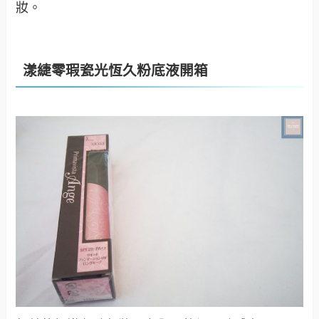
妝。
漾緁零瑕瓷光恆久粉底液開箱