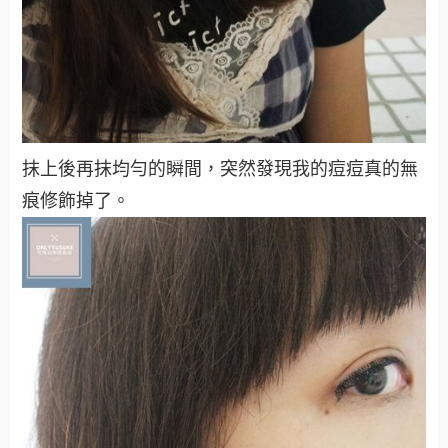
抹上後再抹均勻的瞬間，突然發現我的痘痘真的無
痕修飾掉了。