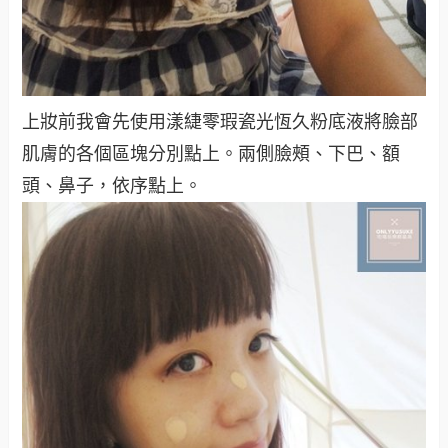
上妝前我會先使用漾緁零瑕瓷光恆久粉底液將臉部
肌膚的各個區塊分別點上。兩側臉頰、下巴、額
頭、鼻子，依序點上。