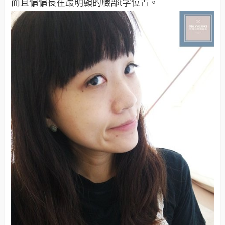
而且偏偏長在最明顯的臉部t字位置。