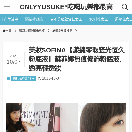
ONLYYUSUKE*吃喝玩樂都最高
近！在生活中
隱私權政策
☻不分區飲食狂女王
3C科技女王
慾望狂女
首頁
臉部身體保養&彩妝
底妝&唇膏分享
美妝SOFINA【漾緁零瑕瓷光恆久
2021
粉底液】蘇菲娜無痕修飾粉底液,
10/07
透亮輕透妝
2021-10-07
底妝&唇膏分享