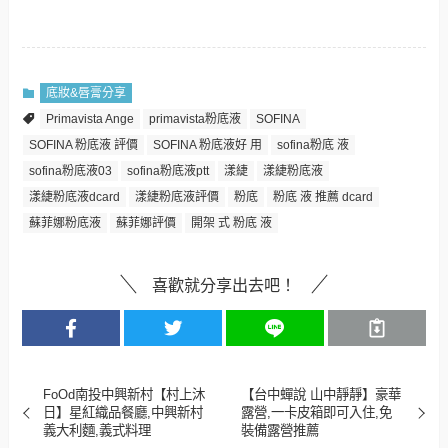
底妝&唇膏分享
Primavista Ange
primavista粉底液
SOFINA
SOFINA 粉底液 評價
SOFINA 粉底液好 用
sofina粉底 液
sofina粉底液03
sofina粉底液ptt
漾緁
漾緁粉底液
漾緁粉底液dcard
漾緁粉底液評價
粉底
粉底 液 推薦 dcard
蘇菲娜粉底液
蘇菲娜評價
開架 式 粉底 液
喜歡就分享出去吧！
FoOd南投中興新村【村上沐
【台中蟬說 山中靜靜】豪華
日】星紅織品餐廳,中興新村
露營,一卡皮箱即可入住,免
義大利麵,義式料理
裝備露營推薦