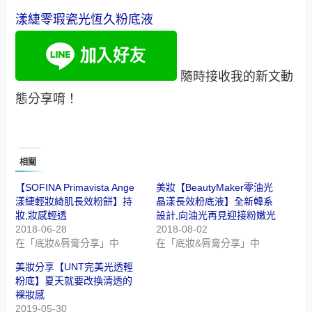
漾緁零瑕瓷光恆久粉底液
隨時接收我的新文動
態分享唷！
相關
【SOFINA Primavista Ange
美妝【BeautyMaker零油光
漾緁輕妝綺肌長效粉餅】持
晶漾長效粉底液】全新韓系
妝,妝感輕透
設計,向油光再見迎接粉嫩光
2018-06-28
2018-08-02
在「底妝&唇膏分享」中
在「底妝&唇膏分享」中
美妝分享【UNT完美光透輕
粉底】夏天就要改換清透的
裸妝感
2019-05-30