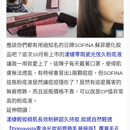
應該你們都有用過知名的日牌SOFINA 蘇菲娜化妝
品吧？這次10月新上市的
漾緁零瑕瓷光恆久粉底液
讓我一用就愛上了，這陣子每天戴著口罩，使得肌
膚無法透氣，有時候會冒出1兩顆痘痘，但SOFINA
這瓶粉底液居然讓痘痘隱形了？居然有這麼厲害的
無痕修飾，而且這瓶價格不貴，可以說是CP值非常
高的粉底液。
延伸閱讀：
漾緁輕妝綺肌長效粉餅超久持妝,妝感自然輕透
【Primavista零油光妝前修飾乳晉級版】覆蓋毛孔