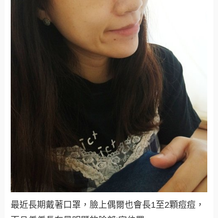
最近長期戴著口罩，臉上偶爾也會長1至2顆痘痘，