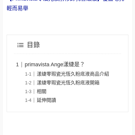
輕而易舉
目錄
primavista Ange漾緁是？
漾緁零瑕瓷光恆久粉底液商品介紹
漾緁零瑕瓷光恆久粉底液開箱
相關
延伸閱讀