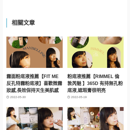
相關文章
霧面粉底液推薦【FIT ME
粉底液推薦【RIMMEL 倫
反孔特霧粉底液】喜歡微霧
敦芮魅 】365D 有持無孔粉
妝感,長效保持天生美肌感
底液,遮瑕膏很明亮
2022-05-30
2022-05-19