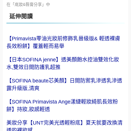
在「底妝&唇膏分享」中
延伸閱讀
【Primavista零油光妝前修飾乳晉級版& 輕透裸膚
長效粉餅】覆蓋輕而易舉
【日本SOFINA jenne】透美顏飽水控油雙效化妝
水,雙效日間防護乳超推
【SOFINA beaute芯美顏】日間防禦乳滲透乳滲透
露升級版,清爽
【SOFINA Primavista Ange漾緁輕妝綺肌長效粉
餅】持妝,妝感輕透
美妝分享【UNT完美光透輕粉底】夏天就要改換清
透的裸妝感