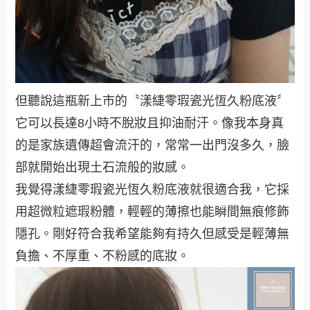
但聽說這瓶新上市的〝漾緁零瑕瓷光恆久粉底液〞
它可以長達8小時不脫妝且抑油耐汗。像我本身真
的是家族遺傳超會流汗的，常常一出門沒多久，臉
部就開始出現土石流般的妝感。
我覺得漾緁零瑕瓷光恆久粉底液就很適合我，它採
用超微粒遮瑕粉體，輕輕的薄擦也能瞬間無痕修飾
隱孔。剛好符合我希望能夠有持久但感受是輕薄無
負擔、不厚重、不粉感的底妝。