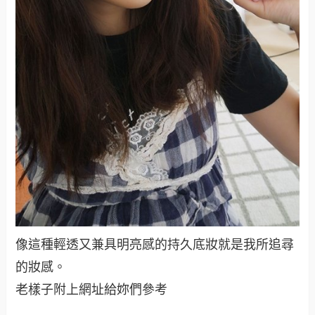
像這種輕透又兼具明亮感的持久底妝就是我所追尋
的妝感。
老樣子附上網址給妳們參考