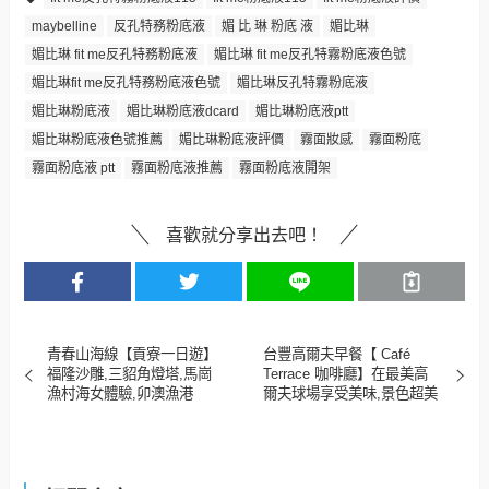
maybelline
反孔特務粉底液
媚 比 琳 粉底 液
媚比琳
媚比琳 fit me反孔特務粉底液
媚比琳 fit me反孔特霧粉底液色號
媚比琳fit me反孔特務粉底液色號
媚比琳反孔特霧粉底液
媚比琳粉底液
媚比琳粉底液dcard
媚比琳粉底液ptt
媚比琳粉底液色號推薦
媚比琳粉底液評價
霧面妝感
霧面粉底
霧面粉底液 ptt
霧面粉底液推薦
霧面粉底液開架
喜歡就分享出去吧！
青春山海線【貢寮一日遊】
台豐高爾夫早餐【 Café
福隆沙雕,三貂角燈塔,馬崗
Terrace 咖啡廳】在最美高
漁村海女體驗,卯澳漁港
爾夫球場享受美味,景色超美