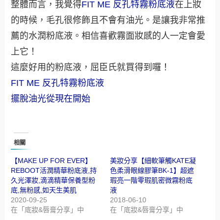
整體而言，我覺得
FIT ME 反孔特霧粉底液
在上妝
的時候，毛孔很修飾且不會有油光。是讓我非常推
薦的水潤粉底液。相信喜歡霧面妝感的人一定會愛
上它！
這麼好用的粉底液，屈臣氏就買得到囉！
FIT ME 反孔特霧粉底液
擺脫油光從現在開始
相關
【MAKE UP FOR EVER】
美妝分享【細軟筆觸KATE凝
REBOOT活潤精華粉底液,持
色柔滑眼線膠筆BK-1】超遮
久光澤妝,滴滴精華保養型粉
瑕亮一階零瑕肌密微霧粉底
底,無粉感,如天生美肌
液
2020-09-25
2018-06-10
在「底妝&唇膏分享」中
在「底妝&唇膏分享」中