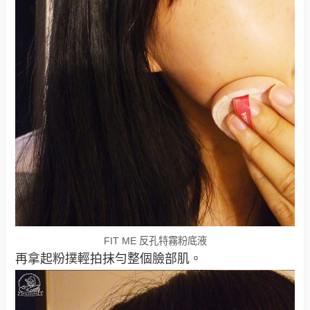
FIT ME 反孔特霧粉底液
再拿起粉撲輕拍抹勻整個臉部肌。