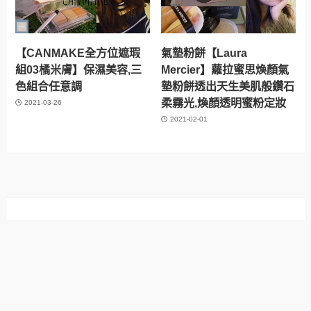
【CANMAKE全方位遮瑕
氣墊粉餅【Laura
組03橘米膚】保濕美容,三
Mercier】蘿拉蜜思煥顏氣
色組合任意調
墊粉餅透出天生美肌般鑽石
柔霧光,煥顏透明蜜粉定妝
2021-03-26
2021-02-01