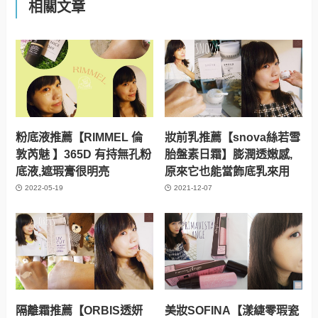
相關文章
粉底液推薦【RIMMEL 倫
妝前乳推薦【snova絲若雪
敦芮魅 】365D 有持無孔粉
胎盤素日霜】膨潤透嫩感,
底液,遮瑕膏很明亮
原來它也能當飾底乳來用
2022-05-19
2021-12-07
隔離霜推薦【ORBIS透妍
美妝SOFINA【漾緁零瑕瓷