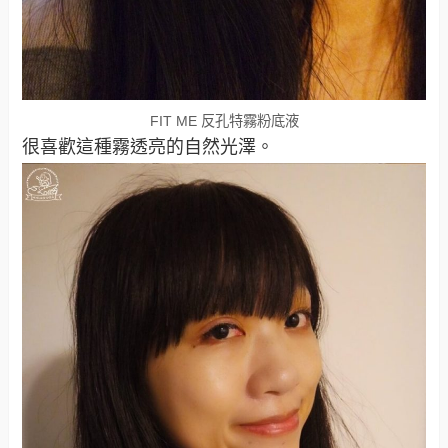
FIT ME 反孔特霧粉底液
很喜歡這種霧透亮的自然光澤。