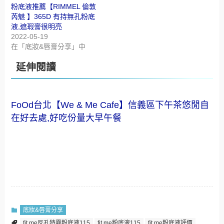
粉底液推薦【RIMMEL 倫敦
芮魅 】365D 有持無孔粉底
液,遮瑕膏很明亮
2022-05-19
在「底妝&唇膏分享」中
延伸閱讀
FoOd台北【We & Me Cafe】信義區下午茶悠閒自
在好去處,好吃份量大早午餐
底妝&唇膏分享
fit me反孔特霧粉底液115
fit me粉底液115
fit me粉底液評價