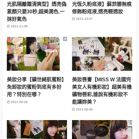
光肌隔離霜清爽型】透亮偽
光恆久粉底液】蘇菲娜無痕
素顏只要30秒,超美潤色,一
修飾粉底液,透亮輕透妝
抹好氣色
2021-10-07
2021-11-09
美妝分享【礦世綺肌蜜粉】
美妝唇膏【MISS W 法國完
免卸妝的蜜粉到底有多好
美女人有機彩妝】超美有機
用？特別在哪？
礦物唇彩,誰說有機彩妝不
能讓妳美？
2021-06-26
2021-06-06