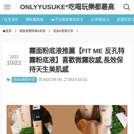
ONLYYUSUKE*吃喝玩樂都最高
近！在生活中
隱私權政策
☻不分區飲食狂女王
3C科技女王
慾望狂女
首頁
臉部身體保養&彩妝
底妝&唇膏分享
霧面粉底液推薦【FIT ME 反孔特
2023
霧粉底液】喜歡微霧妝感,長效保
10/22
持天生美肌感
2022-05-30
2023-10-22
底妝&唇膏分享