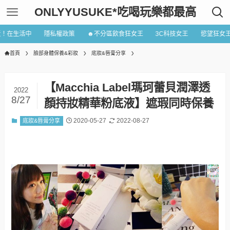
ONLYYUSUKE*吃喝玩樂都最高
近！在生活中
隱私權政策
☻不分區飲食狂女王
3C科技女王
慾望狂女
首頁
臉部身體保養&彩妝
底妝&唇膏分享
【Macchia Label瑪珂蕾貝潤澤透
2022
8/27
顏持妝精華粉底液】遮瑕同時保養
2020-05-27
2022-08-27
底妝&唇膏分享