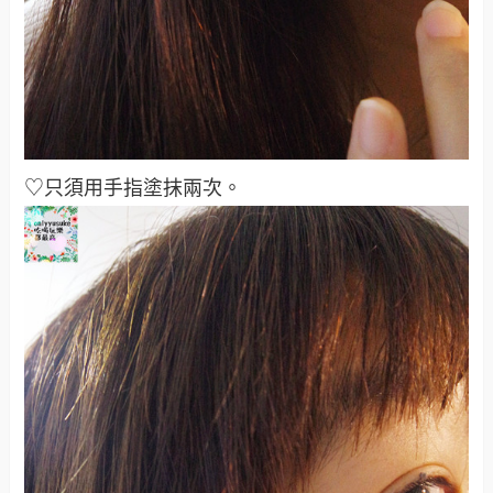
♡只須用手指塗抹兩次。