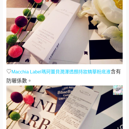
♡
含有
Macchia Label
瑪珂蕾貝潤澤透顏持妝精華粉底液
防曬係數。