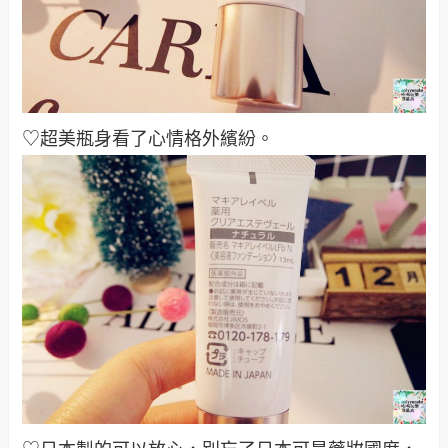
♡超美瓶身看了心情格外繽紛。