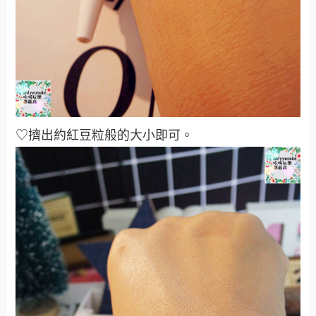
♡擠出約紅豆粒般的大小即可。