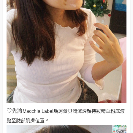
♡先將
Macchia Label
瑪珂蕾貝潤澤透顏持妝精華粉底液
。
點至臉部肌膚位置