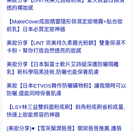
美妝分享【UNT完美光透輕粉底】夏天就要改換清
透的裸妝感
【MakeCover底妝精靈隱形保濕定妝噴霧+貼合妝
前乳】日本必買定妝神器
美妝分享【UNT 完美持久柔霧光粉餅】雙重保濕不
卡粉，幫你打造自然透亮的妝感
美妝分享【日本製富士軟片艾詩緹深護防曬隔離
乳】新科學阻黑技術,防曬也能保養肌膚
美妝【日本ETVOS舞伶防曬礦物粉】讓我隨時可以
防曬,還能同時保養肌膚
【LSY林三益雙斜面粉底刷】斜角粉底刷省粉底量,
快速上妝能修容的神器
(美妝分享)♥【雪芙蘭潤唇膏】開架唇膏推薦,護唇