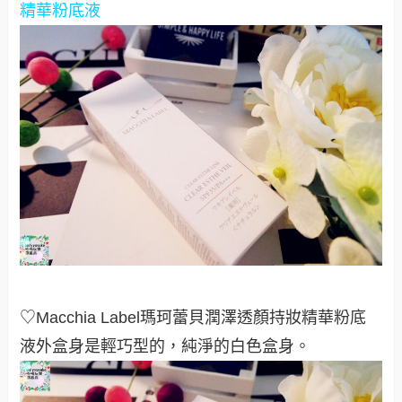
精華粉底液
♡Macchia Label瑪珂蕾貝潤澤透顏持妝精華粉底
液外盒身是輕巧型的，純淨的白色盒身。