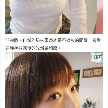
♡完妝，自然的塗抹果然才是不掉妝的關鍵，喜歡
這種塗抹完後的光滑柔潤感。