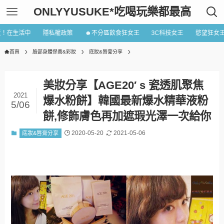
ONLYYUSUKE*吃喝玩樂都最高
近！在生活中
隱私權政策
☻不分區飲食狂女王
3C科技女王
慾望狂女
首頁
臉部身體保養&彩妝
底妝&唇膏分享
美妝分享【AGE20′ s 瓷透肌聚焦
2021
爆水粉餅】韓國最新爆水精華液粉
5/06
餅,修飾膚色再加遮瑕光澤一次給你
2020-05-20
2021-05-06
底妝&唇膏分享