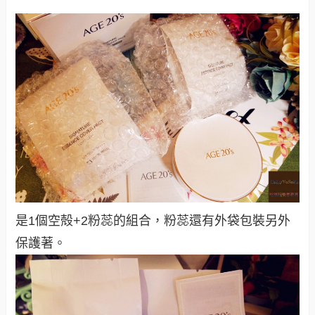
是
1個空殻+2粉蕊的組合，粉蕊還有外袋包裝另外
保護著
。