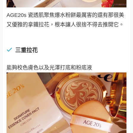
AGE20s 瓷透肌聚焦爆水粉餅最厲害的還有那很美
又優雅的拿鐵拉花，根本讓人很捨不得去推開它
。
三重拉花
能夠校色膚色以及光澤打底和粉底液