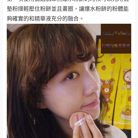
墊粉撲輕壓住粉餅並且畫圈，讓爆水粉餅的粉體能
夠確實的和精華液充分的融合
。