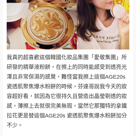
我真的超喜歡這個韓國化妝品集團「愛敬集團」所
研發的精華液粉餅，在擦上的同時能感受到透亮光
澤且非常保濕的感覺，難怪當我擦上這個AGE20s
瓷透肌聚焦爆水粉餅的時候，芬達哥說我今天的妝
容超好看，就因為它很持久且營造出晶瑩剔透的妝
感，薄擦上去就很完美無瑕，當然它那獨特的拿鐵
拉花更是替這個AGE20s 瓷透肌聚焦爆水粉餅加分
不少。