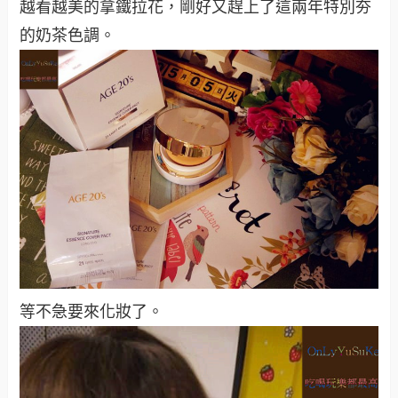
越看越美的拿鐵拉花，剛好又趕上了這兩年特別夯
的奶茶色調。
等不急要來化妝了。