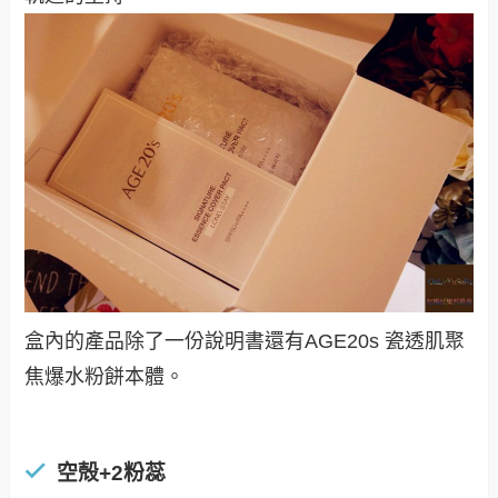
盒內的產品除了一份說明書還有
AGE20s 瓷透肌聚
焦爆水粉餅本體
。
空殻+2粉蕊