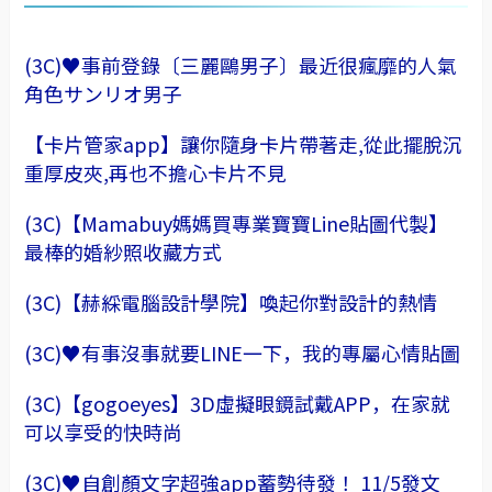
(3C)♥事前登錄〔三麗鷗男子〕最近很瘋靡的人氣
角色サンリオ男子
【卡片管家app】讓你隨身卡片帶著走,從此擺脫沉
重厚皮夾,再也不擔心卡片不見
(3C)【Mamabuy媽媽買專業寶寶Line貼圖代製】
最棒的婚紗照收藏方式
(3C)【赫綵電腦設計學院】喚起你對設計的熱情
(3C)♥有事沒事就要LINE一下，我的專屬心情貼圖
(3C)【gogoeyes】3D虛擬眼鏡試戴APP，在家就
可以享受的快時尚
(3C)♥自創顏文字超強app蓄勢待發！ 11/5發文