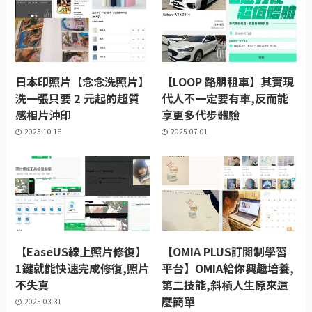
日本印照片【念念洗照片】
【LOOP 路朋租車】其實現
洗一張只要 2 元起的超質
代人不一定要有車,反而能
感相片沖印
享更多代步體驗
2025-10-18
2025-07-01
【EaseUS線上照片修復】
【OMIA PLUS訂閱制學習
1鍵就能快速完成修復,照片
平台】OMIA給你興趣培養,
不失真
第二技能,斜槓人生原來這
麼簡單
2025-03-31