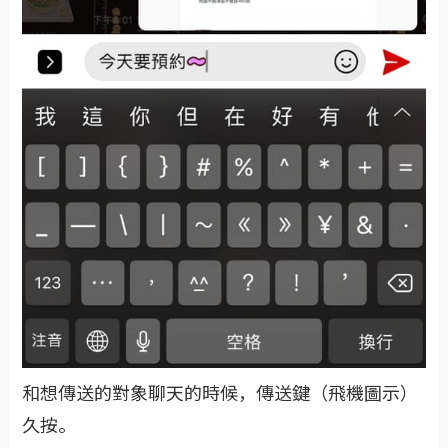
和想傳送的對象聊天的時候，傳送鍵（飛機圖示）
久按。