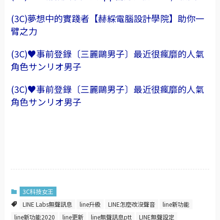
(3C)夢想中的實踐者【赫綵電腦設計學院】助你一
臂之力
(3C)♥事前登錄〔三麗鷗男子〕最近很瘋靡的人氣
角色サンリオ男子
(3C)♥事前登錄〔三麗鷗男子〕最近很瘋靡的人氣
角色サンリオ男子
3C科技女王
LINE Labs無聲訊息
line升級
LINE怎麼改沒聲音
line新功能
line新功能2020
line更新
line無聲訊息ptt
LINE無聲設定