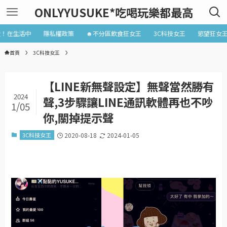
ONLYYUSUKE*吃喝玩樂都最高
近！在生活中
隱私權政策
☻不分區飲食狂女王
3C科技女王
慾望狂女
首頁
3C科技女王
【LINE新無聲設定】無聲當然勝有
2024
聲,3步驟讓LINE通訊軟體再也不吵
1/05
你,關掉提示聲
3C科技女王
2020-08-18
2024-01-05