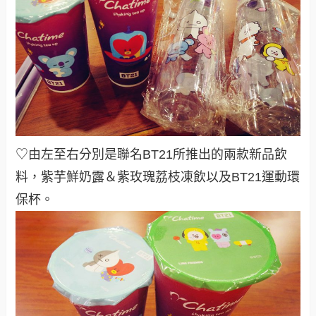
♡由左至右分別是聯名BT21所推出的兩款新品飲
料，紫芋鮮奶露＆紫玫瑰荔枝凍飲以及BT21運動環
保杯。