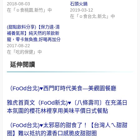
2018-08-03
石頭火鍋
在「☺食桃園,新竹」中
2019-03-12
在「☺食台北,新北」中
(甜點飲料分享)【保力達-清
補養氣茶】純天然的茶飲新
寵，零卡無負擔,好喝再加分
2017-08-22
在「吃的保健」中
延伸閱讀
（FoOd台北)♥西門町時代美食—美觀園餐廳
雅虎首頁文（FoOd新北)♥〔八條壽司〕在充滿日
本氛圍的櫻花林裡享用美味平價日式餐點
（FoOd台北)♥太邪惡的甜食了！【台灣人ㄟ甜甜
圈】難以抵抗的濃香口感脆皮甜甜圈