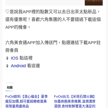
♡是說我APP裡的點數又可以去日出茶太點新品，
還有優惠呢！喜歡六角集團的人不要錯過下載這個
APP的機會。
六角美食通
APP
加入傳送門，點選連結下載
APP
註
冊會員
📱
IOS
點這裡
📱
Android
看這邊
相關
FoOd飲料【清心福全】夏季
FoOd台北【米塔石頭火鍋】
瘋狂加價,超可愛超療癒蛋黃
信義商圈美食推薦,溫潤濃厚
哥限量周邊商品
湯頭,食材新鮮豐富大滿足的