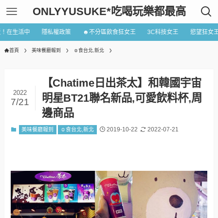
ONLYYUSUKE*吃喝玩樂都最高
近！在生活中
隱私權政策
☻不分區飲食狂女王
3C科技女王
慾望狂女
首頁
美味餐廳報到
☺食台北,新北
【Chatime日出茶太】和韓國宇宙
2022
明星BT21聯名新品,可愛飲料杯,周
7/21
邊商品
2019-10-22
2022-07-21
美味餐廳報到
☺食台北,新北