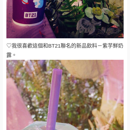
♡我很喜歡這個和BT21聯名的新品飲料－紫芋鮮奶
露。