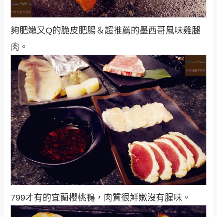
夠肥嫩又Q的脆皮肥腸＆超推薦的墨西哥風味雞腿
肉。
799才有的宜蘭櫻桃鴨，肉質很鮮嫩沒有腥味。