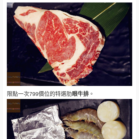
限點一次799價位的特選肋
眼牛排
。