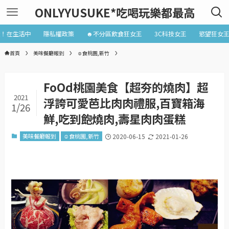
ONLYYUSUKE*吃喝玩樂都最高
近！在生活中
隱私權政策
☻不分區飲食狂女王
3C科技女王
慾望狂女
首頁
美味餐廳報到
☺食桃園,新竹
FoOd桃園美食【超夯的燒肉】超
2021
浮誇可愛芭比肉肉禮服,百寶箱海
1/26
鮮,吃到飽燒肉,壽星肉肉蛋糕
美味餐廳報到
☺食桃園,新竹
2020-06-15
2021-01-26