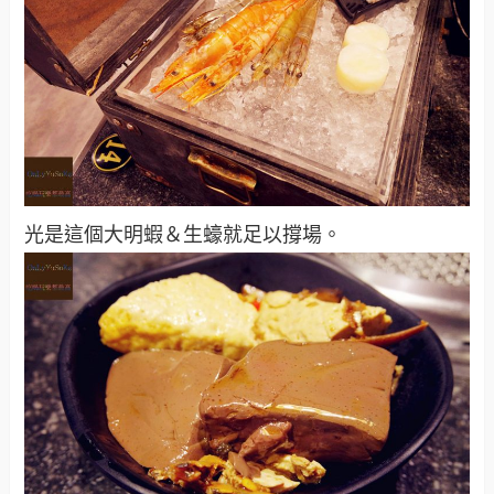
光是這個大明蝦＆生蠔就足以撐場。