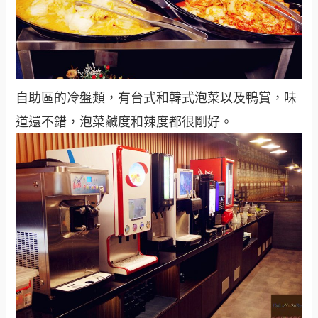
自助區的冷盤類，有台式和韓式泡菜以及鴨賞，味
道還不錯，泡菜鹹度和辣度都很剛好。