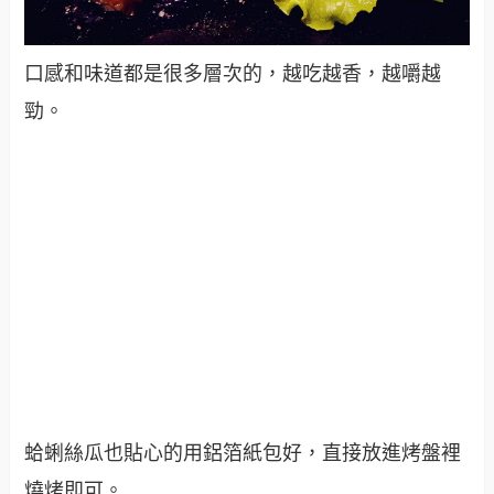
口感和味道都是很多層次的，越吃越香，越嚼越
勁。
蛤蜊絲瓜也貼心的用鋁箔紙包好，直接放進烤盤裡
燒烤即可。