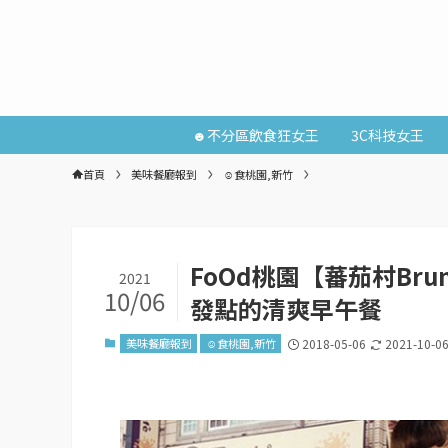
☻不分區飲食狂女王
3C科技女王
首頁
美味餐廳報到
☺食桃園,新竹
FoOd桃園【蕃茄村Br
2021
10/06
發點的清爽早午餐
美味餐廳報到
☺食桃園,新竹
2018-05-06
2021-10-0