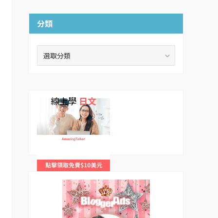
分類
分
類
線上學
日文