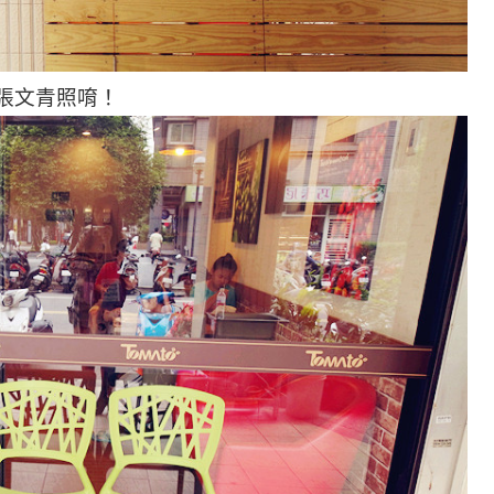
拍張文青照唷！