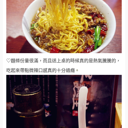
♡麵條份量很滿，而且送上桌的時候真的是熱氣騰騰的，
吃起來帶點微辣口感真的十分過癮
。