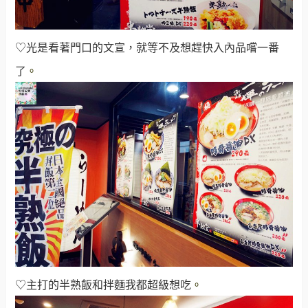
♡光是看著門口的文宣，就等不及想趕快入內品嚐一番
了
。
♡主打的半熟飯和拌麵我都超級想吃
。