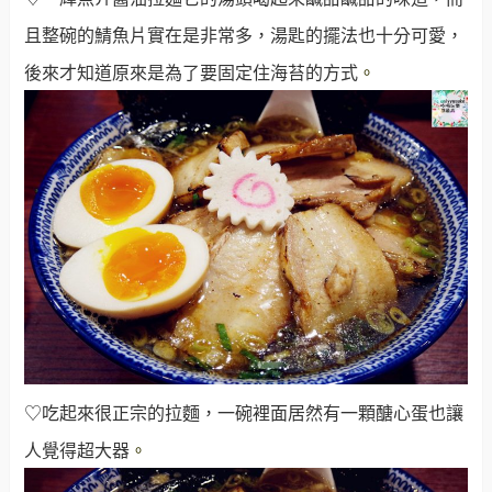
且整碗的鯖魚片實在是非常多，湯匙的擺法也十分可愛，
後來才知道原來是為了要固定住海苔的方式
。
♡吃起來很正宗的拉麵，一碗裡面居然有一顆醣心蛋也讓
人覺得超大器
。