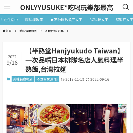
ONLYYUSUKE*吃喝玩樂都最高
近！在生活中
隱私權政策
☻不分區飲食狂女王
3C科技女王
慾望狂女
首頁
美味餐廳報到
☺食台北,新北
【半熟堂Hanjyukudo Taiwan】
2022
一次品嚐日本排隊名店人氣料理半
9/16
熟飯,台灣拉麵
美味餐廳報到
☺食台北,新北
2018-11-19
2022-09-16