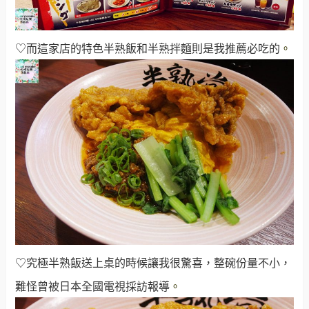
♡而這家店的特色半熟飯和半熟拌麵則是我推薦必吃的
。
♡究極半熟飯送上桌的時候讓我很驚喜，整碗份量不小，
難怪曾被日本全國電視採訪報導
。