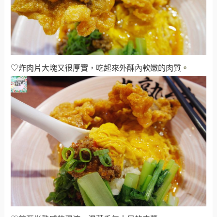
♡炸肉片大塊又很厚實，吃起來外酥內軟嫩的肉質
。