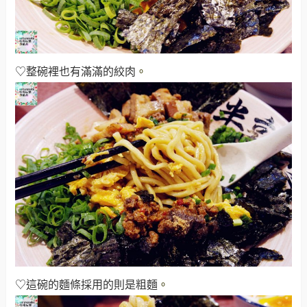
♡整碗裡也有滿滿的絞肉
。
♡這碗的麵條採用的則是粗麵
。