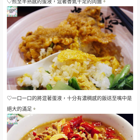
♡煎至半熟感的蛋液，混著香氣十足的肉醬
。
♡一口一口的將混著蛋液，十分有濃稠感的飯送至嘴中是
絕大的滿足
。