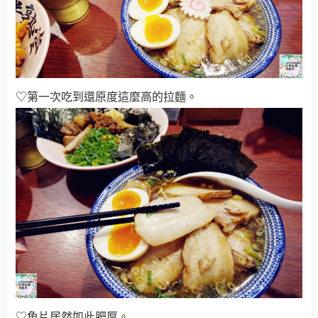
♡第一次吃到還原度這麼高的拉麵
。
♡魚片居然如此肥厚
。