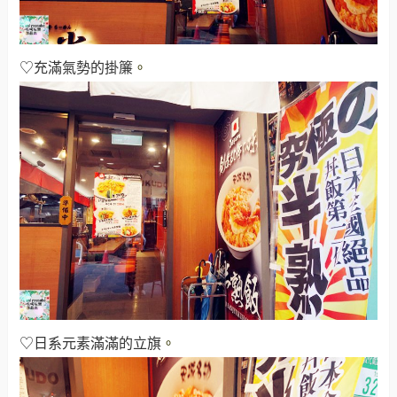
♡充滿氣勢的掛簾
。
♡日系元素滿滿的立旗
。