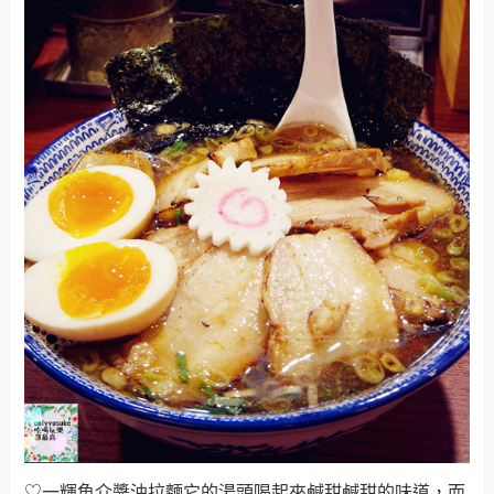
♡一輝魚介醬油拉麵它的湯頭喝起來鹹甜鹹甜的味道，而