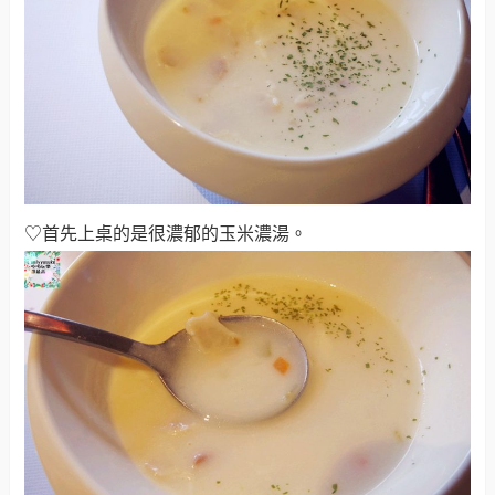
♡首先上桌的是很濃郁的玉米濃湯。