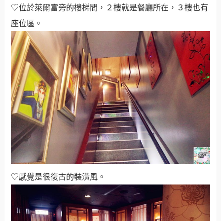
♡位於萊爾富旁的樓梯間，２
樓就是餐廳所在，３樓也有
座位區。
♡感覺是很復古的裝潢風。