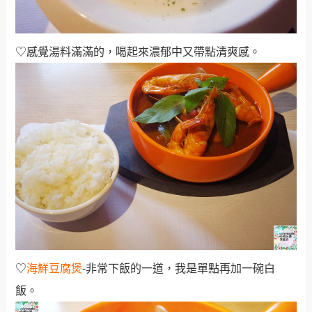
♡感覺湯料滿滿的，喝起來濃郁中又帶點清爽感。
♡
海鮮豆腐煲
-非常下飯的一道，我是單點再加一碗白
飯。