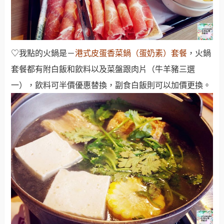
♡我點的火鍋是－
港式皮蛋香菜鍋（蛋奶素）套餐
，火鍋
套餐都有附白飯和飲料以及菜盤跟肉片（牛羊豬三選
一），飲料可半價優惠替換，副食白飯則可以加價更換。