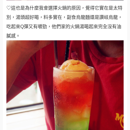
♡這也是為什麼我會選擇火鍋的原因，覺得它實在是太特
別，湯頭超好喝，料多實在，副食烏龍麵還是讚岐烏龍，
吃起來Q彈又有嚼勁，他們家的火鍋湯喝起來完全沒有油
膩感。