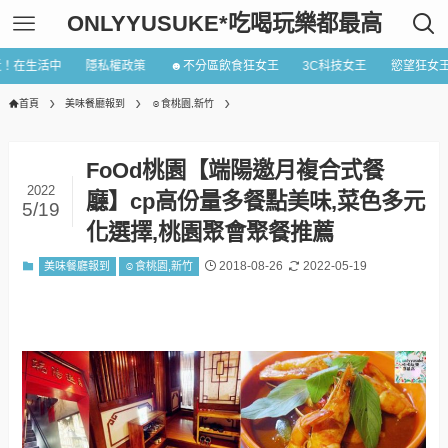
ONLYYUSUKE*吃喝玩樂都最高
近！在生活中
隱私權政策
☻不分區飲食狂女王
3C科技女王
慾望狂女
首頁
美味餐廳報到
☺食桃園,新竹
FoOd桃園【端陽邀月複合式餐
2022
廳】cp高份量多餐點美味,菜色多元
5/19
化選擇,桃園聚會聚餐推薦
2018-08-26
2022-05-19
美味餐廳報到
☺食桃園,新竹