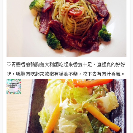
♡青醬香煎鴨胸義大利麵吃起來香氣十足，直麵真的好好
吃，鴨胸肉吃起來軟嫩有嚼勁不柴，咬下去有肉汁香氣。