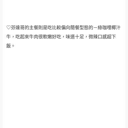
♡芬達哥的主餐則是吃比較偏向簡餐型態的－綠咖哩椰汁
牛，吃起來牛肉很軟嫩好吃，味道十足，微辣口感超下
飯。