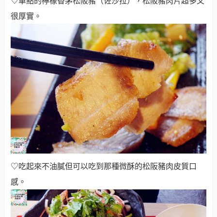
♡單點的檸檬香茅松阪豬（佐沙拉），松阪豬肉片超多又
很厚實。
♡吃起來不油膩但可以吃到那種微酥的松阪豬肉皮質口
感。