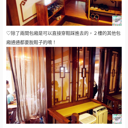
♡除了兩間包廂是可以直接穿鞋踩進去的，２樓的其他包
廂通通都要脫鞋子的唷！