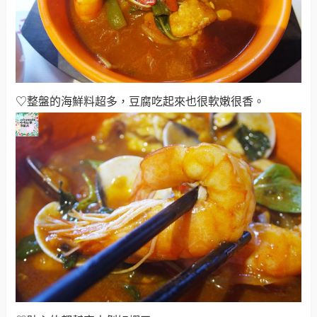
♡整盤的海鮮料超多，豆腐吃起來也很軟嫩很香。