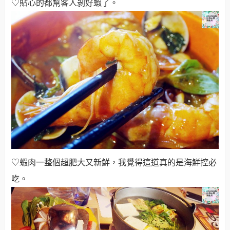
♡貼心的都幫客人剝好蝦了。
♡蝦肉一整個超肥大又新鮮，我覺得這道真的是海鮮控必
吃。