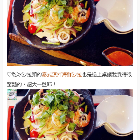
♡乾冰沙拉類的
泰式涼拌海鮮沙拉
也是送上桌讓我覺得很
驚豔的，超大一盤耶！