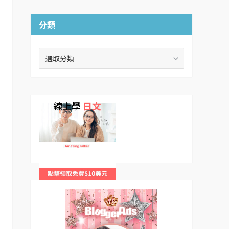
分類
分
類
線上學
日文