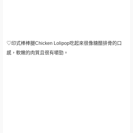
♡印式棒棒腿Chicken Lolipop吃起來很像糖醋排骨的口
感，軟嫩的肉質且很有嚼勁。
♡不沾手的棒式設計，讓品嚐美味的同時也能很方便。