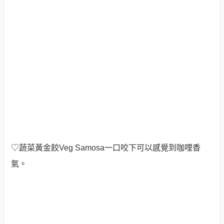
♡蔬菜黃金餃Veg Samosa一口咬下可以感覺到咖哩香
氣。