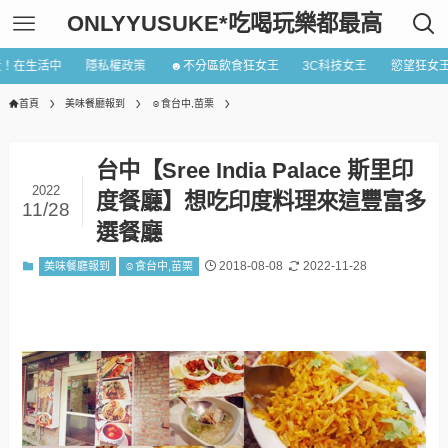
ONLYYUSUKE*吃喝玩樂都最高
近！在生活中
隱私權政策
☻不分區飲食狂女王
3C科技女王
慾望狂女
首頁
美味餐廳報到
☺食台中,苗栗
台中【Sree India Palace 斯里印
2022
度餐廳】想吃印度料理來這豐富多
11/28
選餐廳
2018-08-08
2022-11-28
美味餐廳報到
☺食台中,苗栗