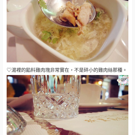
♡湯裡的餡料雞肉塊非常實在，不是碎小的雞肉絲那種。
♡提供的水杯也擁有很精緻的花紋。