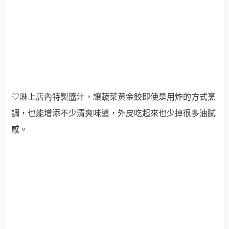
♡淋上店內特製醬汁，讓蔬菜黃金餃即使是用炸的方式烹
調，也能增添不少清爽味道，外皮吃起來也少掉很多油膩
感。
♡吃得到滿滿的咖哩餡和蔬菜餡，口感超級豐富的蔬菜