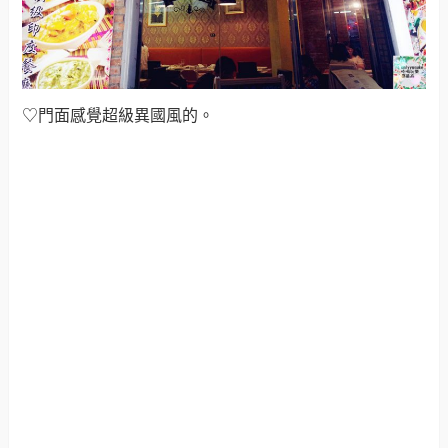
♡門面感覺超級異國風的。
♡異國風又夾雜著些許的復古磚瓦風。