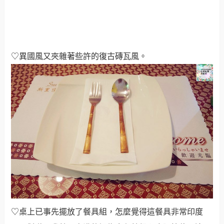
♡桌上已事先擺放了餐具組，怎麼覺得這餐具非常印度
風，對啦！我就是膚淺的認為金色就很印度阿拉伯風這
樣，阿拉丁神燈看太多ＸＤ。