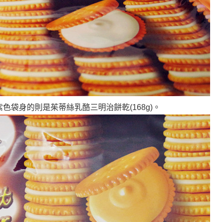
紫色袋身的則是茱蒂絲乳酪三明治餅乾(168g)
。