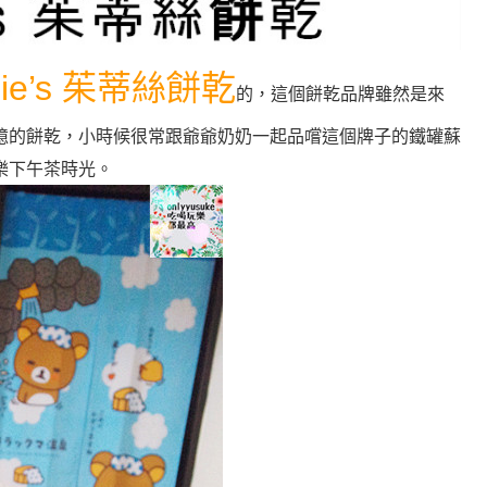
lie’s 茱蒂絲餅乾
的，這個餅乾品牌雖然是來
憶的餅乾，小時候很常跟爺爺奶奶一起品嚐這個牌子的鐵罐蘇
樂下午茶時光
。