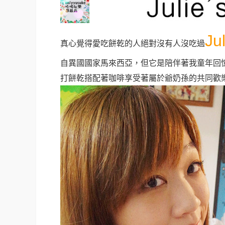
Ju
真心覺得愛吃餅乾的人絕對沒有人沒吃過
自異國國家馬來西亞，但它是陪伴著我童年回
打餅乾搭配著咖啡享受著屬於爺奶孫的共同歡