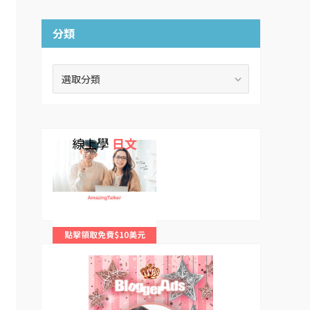
分類
分
類
線上學
日文