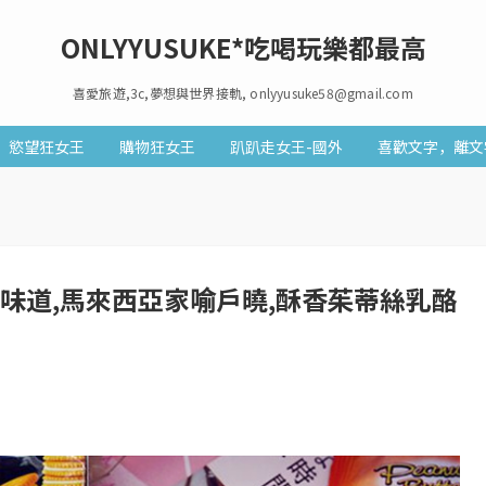
ONLYYUSUKE*吃喝玩樂都最高
喜愛旅遊,3c,夢想與世界接軌, onlyyusuke58@gmail.com
慾望狂女王
購物狂女王
趴趴走女王-國外
喜歡文字，離文
念的味道,馬來西亞家喻戶曉,酥香茱蒂絲乳酪