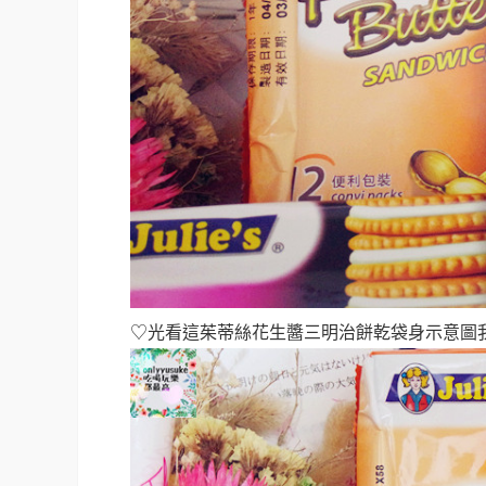
♡光看這茱蒂絲花生醬三明治餅乾袋身示意圖