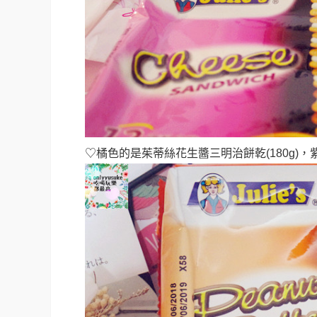
♡橘色的是茱蒂絲花生醬三明治餅乾(180g)，